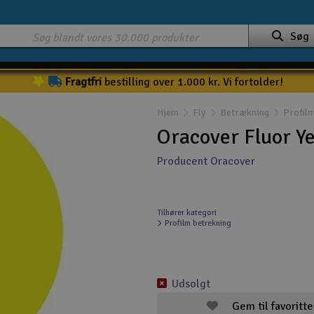
Søg
Fragtfri
bestilling over 1.000 kr. Vi fortolder!
Hjem
Fly
Betrækning
Profilm
Oracover Fluor Y
Producent Oracover
Tilhører kategori
Profilm betrekning
Udsolgt
Gem til favoritte