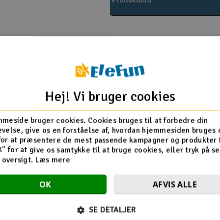
Produktinfo
ller slapper af sollys,
ig. Dette gode
raturkritisk, når det
 R / C-
Hej! Vi bruger cookies
sk.
meside bruger cookies. Cookies bruges til at forbedre din
velse, give os en forståelse af, hvordan hjemmesiden bruges 
for at præsentere de mest passende kampagner og produkter f
K" for at give os samtykke til at bruge cookies, eller tryk på s
sk
d oversigt.
Læs mere
 its integral adhesive
 bond. However, when
OK
AFVIS ALLE
of tacky colour
 pigment layer is not
vanced Multi-Layer
SE DETALJER