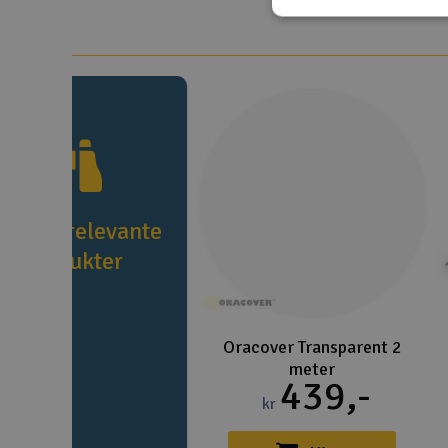
5524031
e flere relevante
produkter
Oracover Transparent 2
meter
439,-
kr