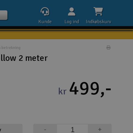
Kunde
Log ind
Indkøbskurv
service
 betrekning
Udskriv pr
ellow 2 meter
Kontak
499,-
Åbn
kr
Kla
E-m
Tel
-
+
r