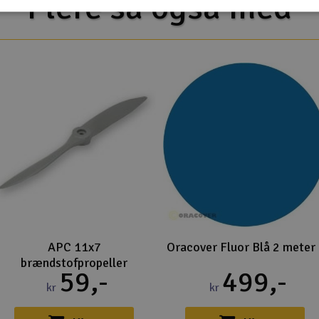
Flere så også med
APC 11x7
Oracover Fluor Blå 2 meter
brændstofpropeller
59,-
499,-
kr
kr