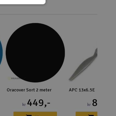
Gem
Uds
Tøm
Oracover Sort 2 meter
APC 13x6.5E
449,-
89,-
kr
kr