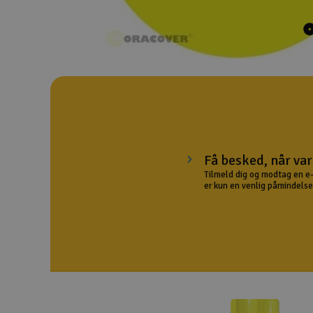
Droner til FPV
Fly
Helikopter
Kameraudstyr
Modelbygg og byggesæt
Få besked, når var
Modeljernbane
Tilmeld dig og modtag en e-
er kun en venlig påmindelse 
Motor & tilbehør
Outlet
Radio udstyr
Raketter
Scooter & elkøretøj