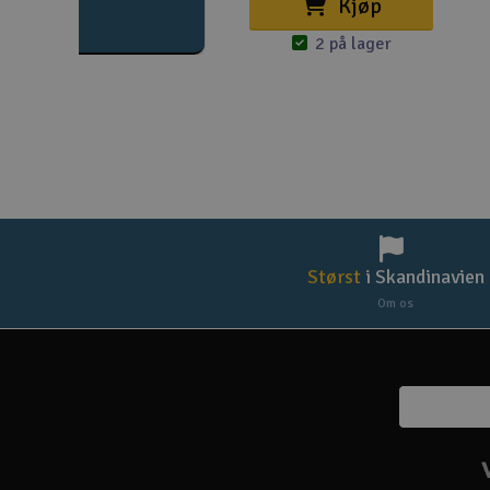
Kjøp
2 på lager
Størst
i Skandinavien
Om os