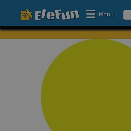
Menu
Ugens tilbud
Outlet
Mine favoritter
Gavekort
3D-print
Batteri & ladere
Biler
Både
Droner