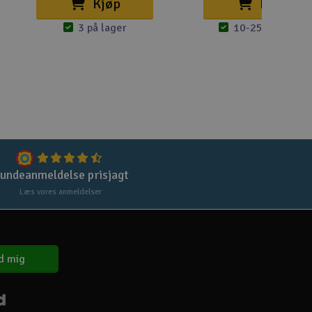
Kjøp
Kjøp
3 på lager
10-25 på lager
undeanmeldelse prisjagt
Læs vores anmeldelser
d mig