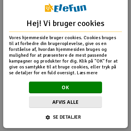
Radio udstyr
Hej! Vi bruger cookies
Produktinfo
Tip din ven
Anmeldelser
Raketter
Vores hjemmeside bruger cookies. Cookies bruges
Scooter & elkøretøj
til at forbedre din brugeroplevelse, give os en
forståelse af, hvordan hjemmesiden bruges og
Produkt information
Slot racing
mulighed for at præsentere de mest passende
kampagner og produkter for dig. Klik på "OK" for at
give os samtykke til at bruge cookies, eller tryk på
Brændstof kan hurtigt fylde ventil, DB807
Smarthjem, leg og hobby
I
se detaljer for en fuld oversigt.
Læs mere
Solenergi
Du
OK
Vi
Værktøj, udstyr og tilbehør
AFVIS ALLE
Flere så også med
Al
Gavekort
Di
SE DETALJER