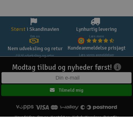
Størst
i Skandinavien
Lynhurtig levering
Om os
Læs mere
Kundeanmeldelse prisjagt
Nem udveksling og retur
Læs vores anmeldelser
Gå til udveksling og retur
Modtag tilbud og nyheder først!
Tilmeld mig
Hovedsiden
Om os
Kontakt os
Købsbetingelser
Privatliv