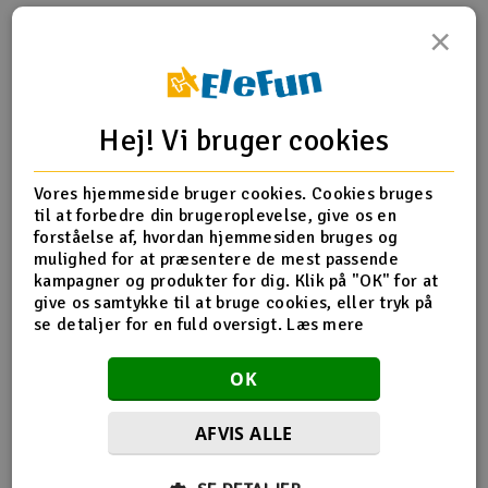
×
Radio udstyr
Produktinfo
Tip din ven
Anmeldelser
Raketter
Hej! Vi bruger cookies
Scooter & elkøretøj
Vores hjemmeside bruger cookies. Cookies bruges
Produkt information
Slot racing
til at forbedre din brugeroplevelse, give os en
forståelse af, hvordan hjemmesiden bruges og
EP 9047/228 * 119 mm 2 stk
Smarthjem, leg og hobby
mulighed for at præsentere de mest passende
I
kampagner og produkter for dig. Klik på "OK" for at
give os samtykke til at bruge cookies, eller tryk på
Solenergi
Du
se detaljer for en fuld oversigt.
Læs mere
Flere detaljer
Vi
Værktøj, udstyr og tilbehør
Produktet er
E-Sky Nemo EPP RTF
OK
forbundet med
Al
Gavekort
AFVIS ALLE
Di