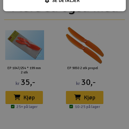
SE DETALJER
Flere så også med
EP 1047/254 * 199 mm
EP 9050 2 stk propel
2 stk
35,-
30,-
kr
kr
Kjøp
Kjøp
25+ på lager
10-25 på lager