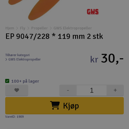
Droner
Droner til FPV
Hjem
Fly
Propeller
GWS Elektropropeller
EP 9047/228 * 119 mm 2 stk
Fly
30,-
Helikopter
Tilhører kategori
kr
GWS Elektropropeller
Kameraudstyr
V
100+ på lager
Modelbygg og byggesæt
-
+
Modeljernbane
Kjøp
Motor & tilbehør
VareID: 1909
Outlet