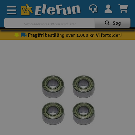
Søg
Fragtfri
bestilling over 1.000 kr. Vi fortolder!
Ugens tilbud
Outlet
Mine favoritter
K
Gavekort
3D-print
Batteri & ladere
Biler
Både