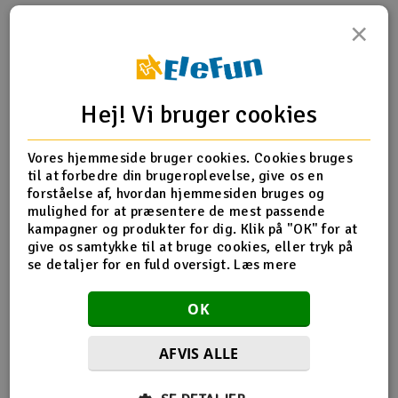
×
Radio udstyr
Produktinfo
Tip din ven
Anmeldelser
Raketter
Hej! Vi bruger cookies
Scooter & elkøretøj
Vores hjemmeside bruger cookies. Cookies bruges
Produkt information
Slot racing
til at forbedre din brugeroplevelse, give os en
forståelse af, hvordan hjemmesiden bruges og
HS1029 Bearings
Smarthjem, leg og hobby
mulighed for at præsentere de mest passende
I
kampagner og produkter for dig. Klik på "OK" for at
give os samtykke til at bruge cookies, eller tryk på
Solenergi
Du
se detaljer for en fuld oversigt.
Læs mere
Flere detaljer
Vi
Værktøj, udstyr og tilbehør
Produktet er
Reservedeler Align T-Rex 450
OK
forbundet med
Al
Gavekort
AFVIS ALLE
Di