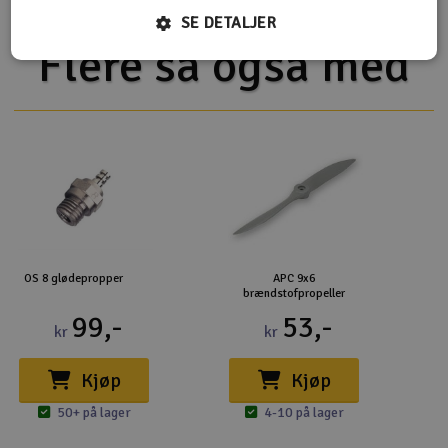
SE DETALJER
Flere så også med
OS 8 glødepropper
APC 9x6
brændstofpropeller
99,-
53,-
kr
kr
Kjøp
Kjøp
50+ på lager
4-10 på lager