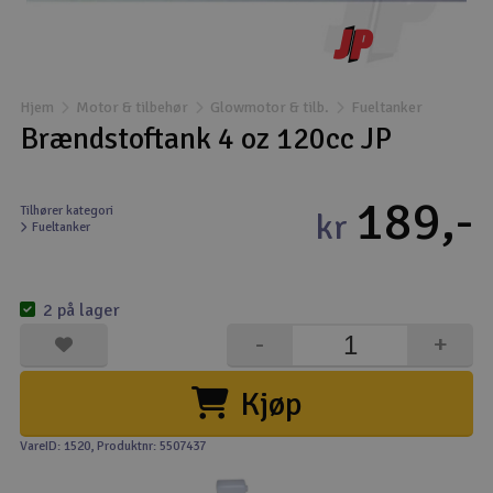
Droner
Droner til FPV
Hjem
Motor & tilbehør
Glowmotor & tilb.
Fueltanker
Brændstoftank 4 oz 120cc JP
Fly
189,-
Helikopter
Tilhører kategori
kr
Fueltanker
Kameraudstyr
V
2 på lager
Modelbygg og byggesæt
-
+
Modeljernbane
Kjøp
Motor & tilbehør
VareID: 1520
, Produktnr: 5507437
Outlet