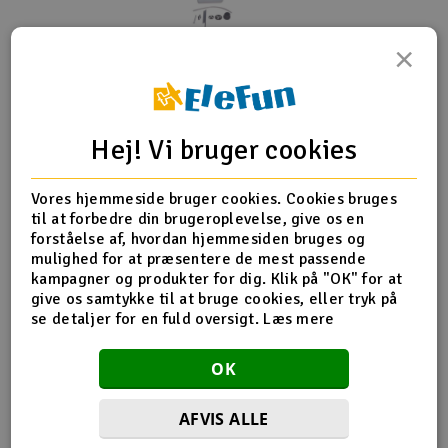
Radio udstyr
×
Produktinfo
Tip din ven
Anmeldelser
Raketter
Scooter & elkøretøj
Hej! Vi bruger cookies
Produkt information
Slot racing
Vores hjemmeside bruger cookies. Cookies bruges
til at forbedre din brugeroplevelse, give os en
Brændstoftank 4oz 120cc JP
Smarthjem, leg og hobby
forståelse af, hvordan hjemmesiden bruges og
I
Ca. dimensioner: 37x48x80mm
mulighed for at præsentere de mest passende
110ml
kampagner og produkter for dig. Klik på "OK" for at
Solenergi
Du
give os samtykke til at bruge cookies, eller tryk på
PS! Produktteksten er maskineoversat fra norsk.
Vi
se detaljer for en fuld oversigt.
Læs mere
Værktøj, udstyr og tilbehør
PS! Produktet kan afvige lidt fra billedet i form og
OK
størrelse, da billedet generelt er for at illustrere
Al
Gavekort
produkttypen.
Di
AFVIS ALLE