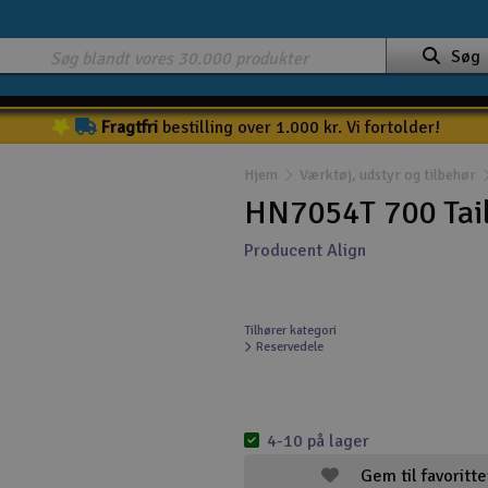
Søg
Fragtfri
bestilling over 1.000 kr. Vi fortolder!
Hjem
Værktøj, udstyr og tilbehør
HN7054T 700 Tail
Producent Align
Tilhører kategori
Reservedele
4-10 på lager
Gem til favoritte