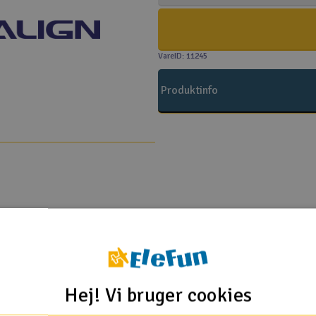
VareID: 11245
Produktinfo
Align T-Rex 700
Hej! Vi bruger cookies