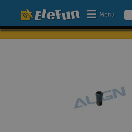
Menu
Ugens tilbud
Outlet
Mine favoritter
Gavekort
3D-print
Batteri & ladere
Biler
Både
Droner