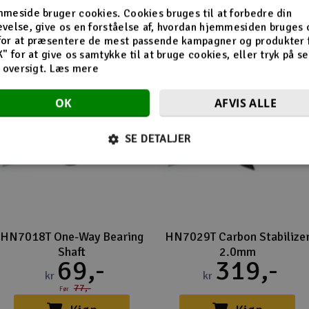
Flere så også med
meside bruger cookies. Cookies bruges til at forbedre din
velse, give os en forståelse af, hvordan hjemmesiden bruges 
for at præsentere de mest passende kampagner og produkter f
K" for at give os samtykke til at bruge cookies, eller tryk på s
d oversigt.
Læs mere
-10%
OK
AFVIS ALLE
SE DETALJER
HN7018T One-Way Bearing
HN7029T Carbon Stabilize
Shaft
2.0mm
69,-
319,-
kr
kr
77,-
Før