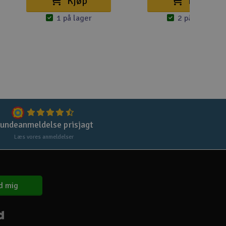
Kjøp
Kjøp
1 på lager
2 på lager
Gem
Uds
Tøm
undeanmeldelse prisjagt
Læs vores anmeldelser
d mig