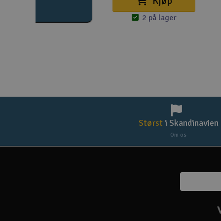
Kjøp
2 på lager
Størst
i Skandinavien
Om os