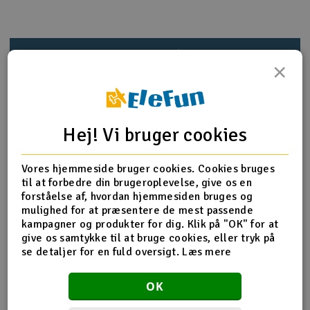
Radio udstyr
Produktinfo
Tip din ven
Anmeldelser
Raketter
×
Scooter & elkøretøj
Produkt information
Slot racing
Hej! Vi bruger cookies
HN7045T Fuel Tank
Smarthjem, leg og hobby
Vores hjemmeside bruger cookies. Cookies bruges
I
til at forbedre din brugeroplevelse, give os en
forståelse af, hvordan hjemmesiden bruges og
Fuel tank x 1
Solenergi
Du
mulighed for at præsentere de mest passende
Fuel tank plug x 1
Vi
kampagner og produkter for dig. Klik på "OK" for at
Grommet x 1
Værktøj, udstyr og tilbehør
give os samtykke til at bruge cookies, eller tryk på
Fuel tube x 1(2.5x4.5x70mm)
se detaljer for en fuld oversigt.
Læs mere
Fuel tank sinker x 1
Al
Gavekort
Di
OK
Flere detaljer