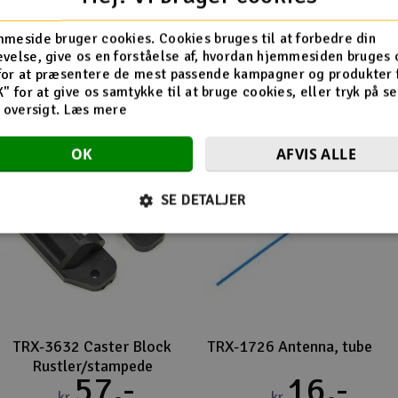
Flere så også med
meside bruger cookies. Cookies bruges til at forbedre din
velse, give os en forståelse af, hvordan hjemmesiden bruges 
for at præsentere de mest passende kampagner og produkter f
K" for at give os samtykke til at bruge cookies, eller tryk på s
d oversigt.
Læs mere
OK
AFVIS ALLE
SE DETALJER
TRX-3632 Caster Block
TRX-1726 Antenna, tube
Rustler/stampede
57,-
16,-
kr
kr