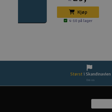
Kjøp
4-10 på lager
Størst
i Skandinavien
Om os