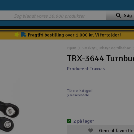
Søg
Fragtfri
bestilling over 1.000 kr. Vi fortolder!
Hjem
Værktøj, udstyr og tilbehør
TRX-3644 Turnbu
Producent Traxxas
Tilhører kategori
Reservedele
2 på lager
Gem til favoritte