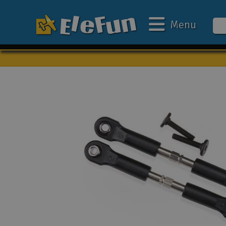
Menu
Ugens tilbud
Outlet
Mine favoritter
Gavekort
3D-print
Batteri & ladere
Biler
Både
Droner