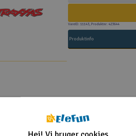
VareID: 11143
, Produktnr: 423644
Produktinfo
Traxxas
 4x4 BL-2S RTR TQ
 4x4 BL-2S RTR TQ Red
Hej! Vi bruger cookies