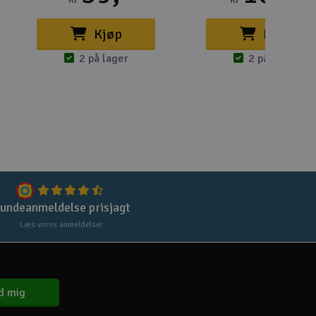
Gem
Kjøp
Kjøp
Uds
2 på lager
2 på lager
Tøm
undeanmeldelse prisjagt
Læs vores anmeldelser
d mig