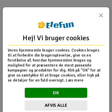
Radio udstyr
×
Produktinfo
Dele
Tip din ven
Raketter
Anmeldelser
Scooter & elkøretøj
Hej! Vi bruger cookies
Produkt information
Slot racing
Vores hjemmeside bruger cookies. Cookies bruges
til at forbedre din brugeroplevelse, give os en
85402 Baglænsarm sæt
Smarthjem, leg og hobby
forståelse af, hvordan hjemmesiden bruges og
I
mulighed for at præsentere de mest passende
kampagner og produkter for dig. Klik på "OK" for at
Solenergi
Du
give os samtykke til at bruge cookies, eller tryk på
Flere detaljer
Vi
se detaljer for en fuld oversigt.
Læs mere
Værktøj, udstyr og tilbehør
Produktet er
Reservedele HPI
forbundet med
OK
Al
Gavekort
Del af PartFinder
HPI Baja 5B Flux SBK 2WD Kit
Di
HPI Baja 5B Gas SBK 2WD KIT
AFVIS ALLE