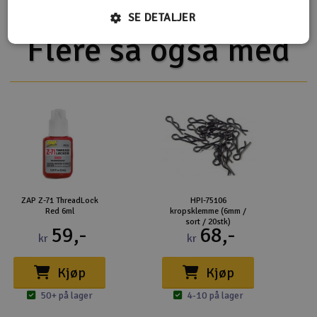
SE DETALJER
Flere så også med
ZAP Z-71 ThreadLock
HPI-75106
Red 6ml
kropsklemme (6mm /
sort / 20stk)
59,-
68,-
kr
kr
Kjøp
Kjøp
50+ på lager
4-10 på lager