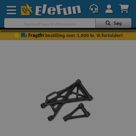
Søg
Fragtfri
bestilling over 1.000 kr. Vi fortolder!
Ugens tilbud
Outlet
Mine favoritter
K
Gavekort
3D-print
Batteri & ladere
Biler
Både