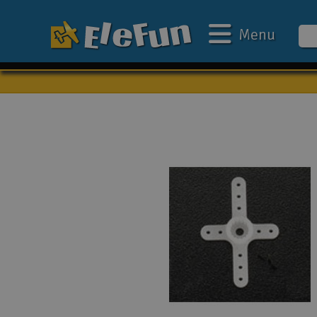
Menu
Ugens tilbud
Outlet
Mine favoritter
Gavekort
3D-print
Batteri & ladere
Biler
Både
Droner