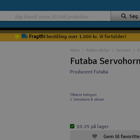
Søg
Fragtfri
bestilling over 1.000 kr. Vi fortolder!
Hjem
Radio udstyr
Servoer
S
Futaba Servohor
Producent Futaba
Tilhører kategori
Servohorn & skruer
10-25 på lager
Gem til favoritte