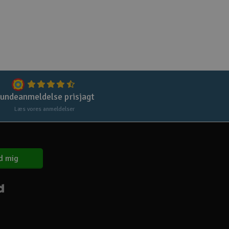
Gem
Uds
Tøm
undeanmeldelse prisjagt
Læs vores anmeldelser
d mig