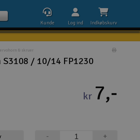
Kunde
Log ind
Indkøbskurv
service
ervohorn & skruer
Udskriv pr
n S3108 / 10/14 FP1230
Kontak
7,-
Åbn
kr
Kla
E-m
Tel
-
+
r