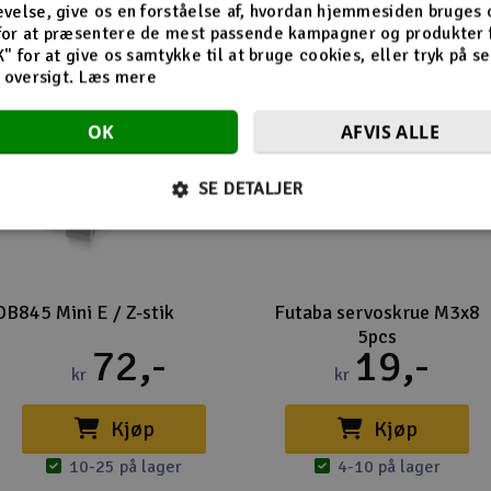
velse, give os en forståelse af, hvordan hjemmesiden bruges 
for at præsentere de mest passende kampagner og produkter f
K" for at give os samtykke til at bruge cookies, eller tryk på s
d oversigt.
Læs mere
OK
AFVIS ALLE
SE DETALJER
DB845 Mini E / Z-stik
Futaba servoskrue M3x8
5pcs
72,-
19,-
kr
kr
Kjøp
Kjøp
10-25 på lager
4-10 på lager