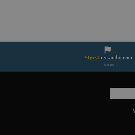
Størst
i Skandinavien
Om os