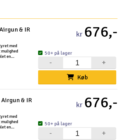
Hurtige li
676,-
Pakke
Købsb
Distri
Forsen
Privatl
Intern
Garant
Info k
Logo 
Fortry
Betali
Konku
Om Ele
 Airgun & IR
kr
styret med
t mulighed
50+ på lager
let en
-
+
en
Velko
Køb
Log
676,-
 Airgun & IR
kr
Din
styret med
Din
t mulighed
50+ på lager
let en
Mom
-
+
en