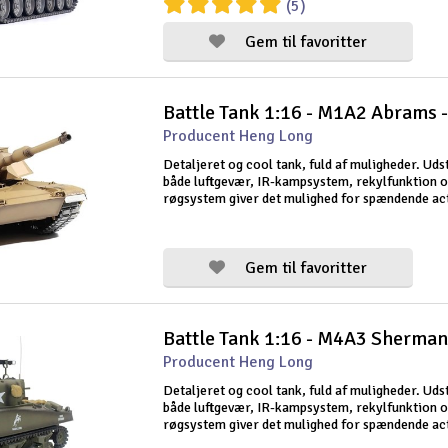
(5)
medfølgende 2,4G radiosender s
Gem til favoritter
Battle Tank 1:16 - M1A2 Abrams -
Producent Heng Long
Detaljeret og cool tank, fuld af muligheder. Ud
både luftgevær, IR-kampsystem, rekylfunktion 
røgsystem giver det mulighed for spændende ac
Derudover giver lydmodulet en realistisk opleve
medfølgende 2.4G radiosender giver s
Gem til favoritter
Battle Tank 1:16 - M4A3 Sherman 
Producent Heng Long
Detaljeret og cool tank, fuld af muligheder. Ud
både luftgevær, IR-kampsystem, rekylfunktion 
røgsystem giver det mulighed for spændende ac
Derudover giver lydmodulet en realistisk opleve