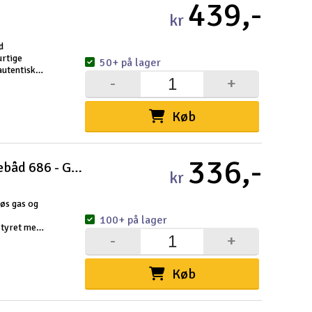
439,-
kr
d
urtige
50+ på lager
autentisk
-
+
or får du
Køb
336,-
Tug Boat - Radiostyret mini Slæbebåd 686 - Grøn
kr
løs gas og
100+ på lager
styret med
-
+
Køb