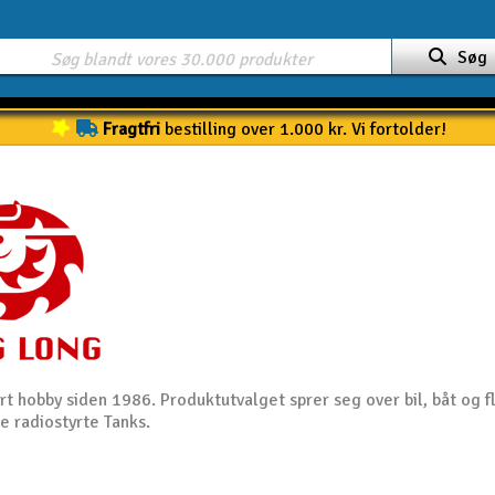
Søg
Fragtfri
bestilling over 1.000 kr. Vi fortolder!
rt hobby siden 1986. Produktutvalget sprer seg over bil, båt og f
ne radiostyrte Tanks.