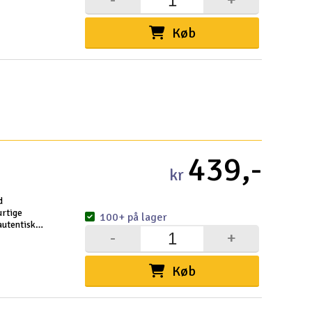
Køb
439,-
kr
d
urtige
100+ på lager
autentisk
-
+
or får du
Køb