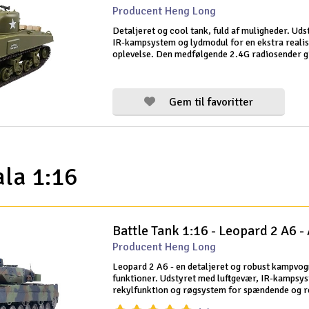
Producent Heng Long
Detaljeret og cool tank, fuld af muligheder. Ud
IR-kampsystem og lydmodul for en ekstra realis
oplevelse. Den medfølgende 2.4G radiosender gi
kommunikation og gør det muligt at betjene ma
på samme tid.
Gem til favoritter
ala 1:16
Battle Tank 1:16 - Leopard 2 A6 -
Producent Heng Long
Leopard 2 A6 - en detaljeret og robust kampvogn
funktioner. Udstyret med luftgevær, IR-kampsy
rekylfunktion og røgsystem for spændende og re
action. Lydmodulet forbedrer oplevelsen yderli