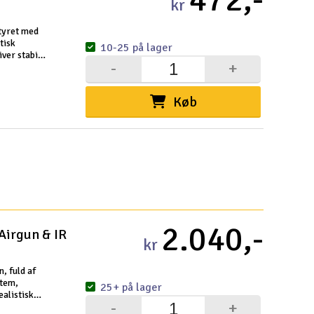
kr
Gem
styret med
tisk
10-25 på lager
Uds
ver stabil
-
+
nge tanke
Tøm
Køb
2.040,-
 Airgun & IR
kr
, fuld af
stem,
25+ på lager
alistisk
-
+
gere. Den