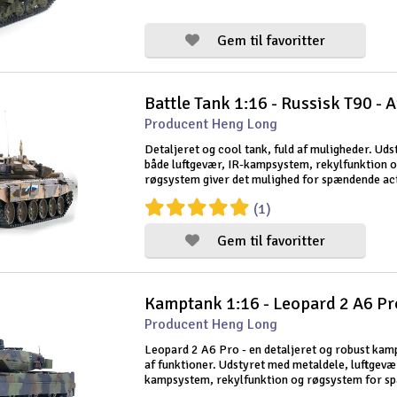
medfølgende 2.4G radiosender giver s
Gem til favoritter
Battle Tank 1:16 - Russisk T90 - 
Producent Heng Long
Detaljeret og cool tank, fuld af muligheder. Ud
både luftgevær, IR-kampsystem, rekylfunktion 
røgsystem giver det mulighed for spændende ac
Derudover giver lydmodulet en realistisk opleve
(1)
medfølgende 2.4G radiosender giver s
Gem til favoritter
Producent Heng Long
Leopard 2 A6 Pro - en detaljeret og robust kam
af funktioner. Udstyret med metaldele, luftgevær
kampsystem, rekylfunktion og røgsystem for 
og realistisk action. Lydmodulet forbedrer ople