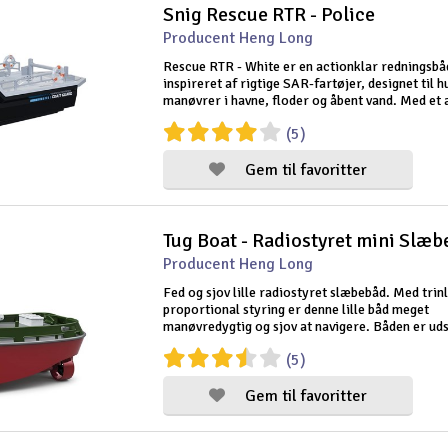
Snig Rescue RTR - Police
Producent Heng Long
Rescue RTR - White er en actionklar redningsbå
inspireret af rigtige SAR-fartøjer, designet til h
manøvrer i havne, floder og åbent vand. Med et 
halvskaladesign, turbojet-drev og børsteløs mot
(5)
både stil og ydeevne - uden pr
Gem til favoritter
Producent Heng Long
Fed og sjov lille radiostyret slæbebåd. Med trin
proportional styring er denne lille båd meget
manøvredygtig og sjov at navigere. Båden er ud
to propeller, og hver propel er indkapslet i en
(5)
beskyttelsesmuffe med et ror. Dette bes
Gem til favoritter