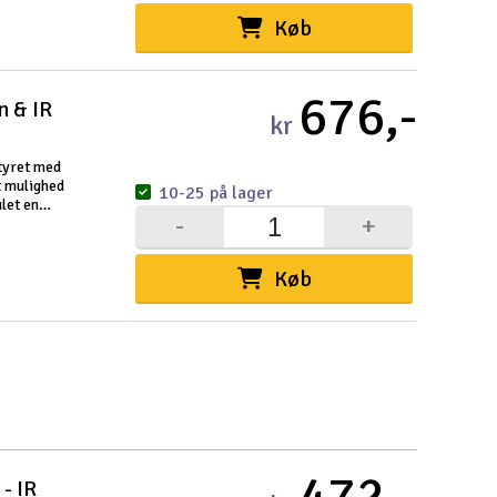
Cou
Køb
676,-
n & IR
kr
styret med
Indkøb
t mulighed
10-25 på lager
let en
-
+
Du kan saml
en
Vi beregner
Køb
Alle priser 
Din forsend
Ski
Gav
472,-
- IR
Hen