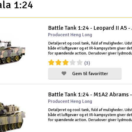
ala 1:24
Battle Tank 1:24 - Leopard II A5 -
Producent Heng Long
Detaljeret og cool tank, fuld af muligheder. Ud
både et luftgevær og et IR-kampsystem giver de
for spændende action. Derudover giver lydmodu
realistisk oplevelse. Lydstyrken er justerbar. D
(3)
medfølgende 2.4G radiosender gi
Gem til favoritter
Battle Tank 1:24 - M1A2 Abrams -
Producent Heng Long
Detaljeret og cool tank, fuld af muligheder. Ud
både et luftgevær og et IR-kampsystem giver de
for spændende action. Derudover giver lydmodu
realistisk oplevelse. Lydstyrken er justerbar. D
medfølgende 2.4G radiosender gi