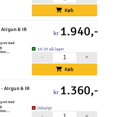
Køb
1.940,-
 Airgun & IR
kr
styret med
og
10-25 på lager
tion.
-
+
lse. Den
Køb
1.360,-
- Airgun & IR
kr
styret med
og
Udsolgt
tion.
-
+
lse. Den