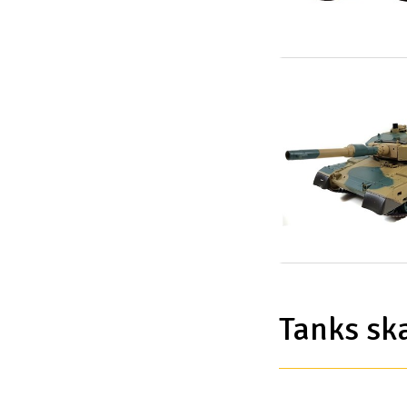
Slot racing
Smarthjem, leg og hobby
Solenergi
Værktøj, udstyr og tilbehør
Gavekort
Tanks sk