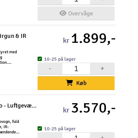
Overvåge
1.899,-
Airgun & IR
kr
styret med
og
10-25 på lager
tion.
-
+
lse. Den
Køb
3.570,-
Kamptank 1:16 - Leopard 2 A6 Pro - Luftgevær &
kr
pvogn, fuld
, IR-
10-25 på lager
spændende
-
+
velsen