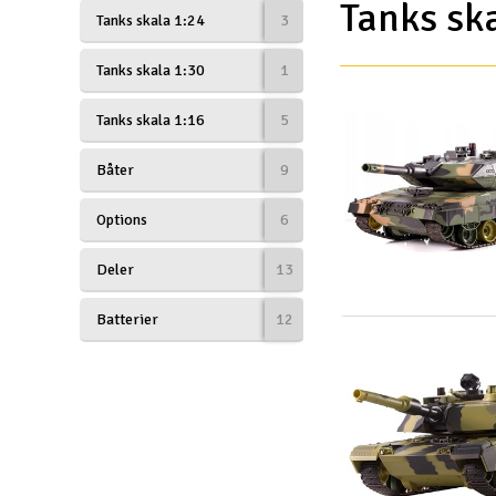
Tanks sk
Tanks skala 1:24
3
Droner til FPV
Tanks skala 1:30
1
Fly
Tanks skala 1:16
5
Helikopter
Kameraudstyr
Båter
9
Modelbygg og byggesæt
Options
6
Modeljernbane
Deler
13
Motor & tilbehør
Batterier
12
Outlet
Radio udstyr
Raketter
Scooter & elkøretøj