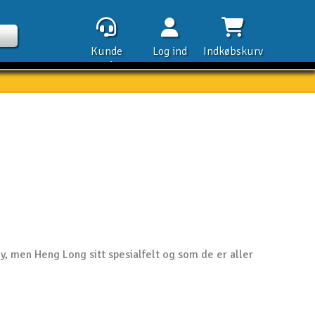
Kunde
Log ind
Indkøbskurv
service
Kontak
Åbn
Kla
ly, men Heng Long sitt spesialfelt og som de er aller
E-m
Tel