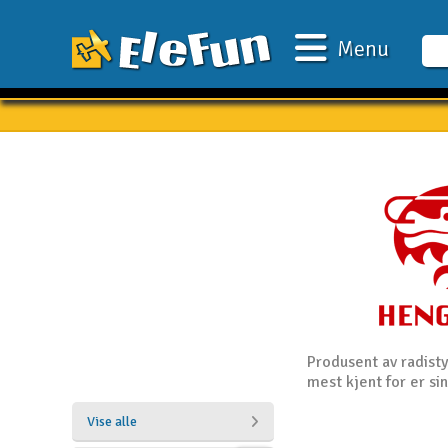
Menu
Ugens tilbud
Outlet
Mine favoritter
Gavekort
3D-print
Batteri & ladere
Biler
Produsent av radisty
mest kjent for er si
Både
Vise alle
Droner