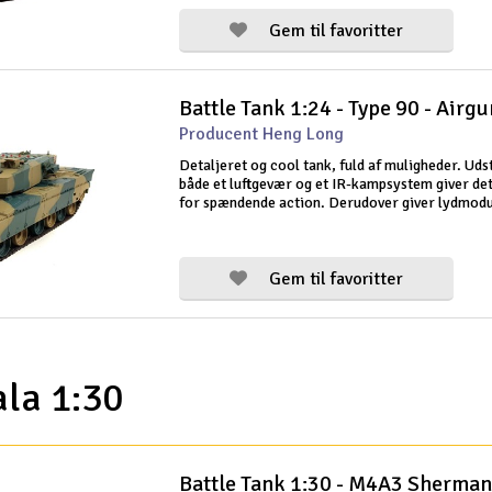
Gem til favoritter
Battle Tank 1:24 - Type 90 - Airgu
Producent Heng Long
Detaljeret og cool tank, fuld af muligheder. Ud
både et luftgevær og et IR-kampsystem giver de
for spændende action. Derudover giver lydmodu
realistisk oplevelse. Lydstyrken er justerbar. D
medfølgende 2.4G radiosender gi
Gem til favoritter
ala 1:30
Battle Tank 1:30 - M4A3 Sherman 