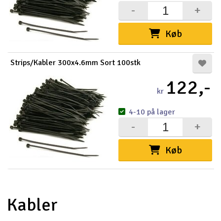
-
+
Køb
Strips/Kabler 300x4.6mm Sort 100stk
122,-
kr
4-10 på lager
-
+
Køb
Kabler