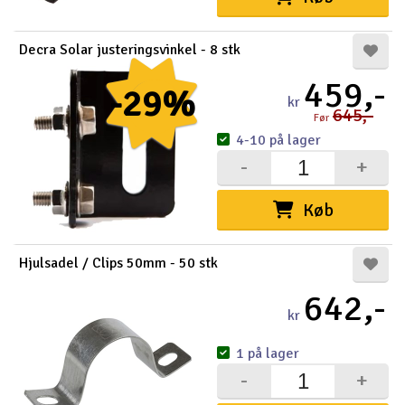
Decra Solar justeringsvinkel - 8 stk
459,-
-29%
kr
645,-
Før
4-10 på lager
-
+
Køb
Hjulsadel / Clips 50mm - 50 stk
642,-
kr
1 på lager
-
+