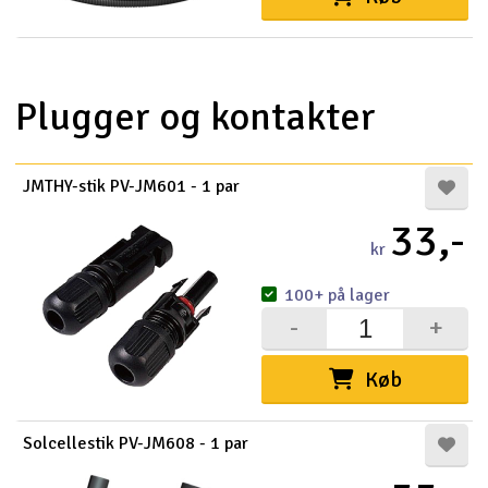
Plugger og kontakter
JMTHY-stik PV-JM601 - 1 par
33,-
kr
100+ på lager
-
+
Køb
Solcellestik PV-JM608 - 1 par