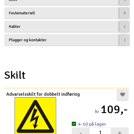
Droner
Festemateriell
8
Droner til FPV
Kabler
2
Fly
Plugger og kontakter
2
Helikopter
Kameraudstyr
Skilt
V
Modelbygg og byggesæt
Advarselsskilt for dobbelt indføring
Modeljernbane
109,-
kr
Motor & tilbehør
4-10 på lager
Outlet
-
+