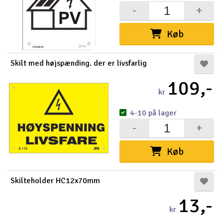
-
+
Køb
Skilt med højspænding. der er livsfarlig
109,-
kr
4-10 på lager
-
+
Køb
Skilteholder HC12x70mm
13,-
kr