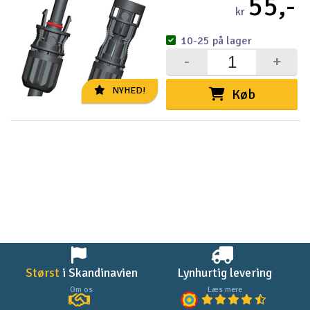
55,-
kr
10-25 på lager
-
+
NYHED!
Køb
Størst
i Skandinavien
Lynhurtig levering
Om os
Læs mere