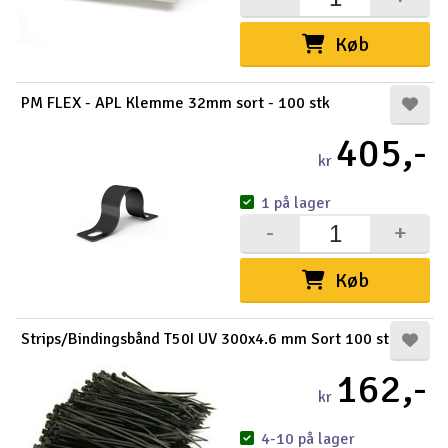
Køb
PM FLEX - APL Klemme 32mm sort - 100 stk
405,-
kr
1 på lager
-
+
Køb
Strips/Bindingsbånd T50I UV 300x4.6 mm Sort 100 st
162,-
kr
4-10 på lager