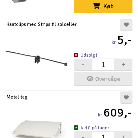
Køb
Kantclips med Strips til solceller
5,-
kr
Udsolgt
-
+
Overvåge
Metal tag
609,-
kr
4-10 på lager
-
+