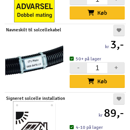
Radio udstyr
Køb
Raketter
Navneskilt til solcellekabel
Scooter & elkøretøj
3,-
kr
Slot racing
50+ på lager
-
+
Smarthjem, leg og hobby
I
Køb
Solenergi
Du
Vi
Værktøj, udstyr og tilbehør
Signeret solcelle installation
89,-
Al
Gavekort
kr
Di
4-10 på lager