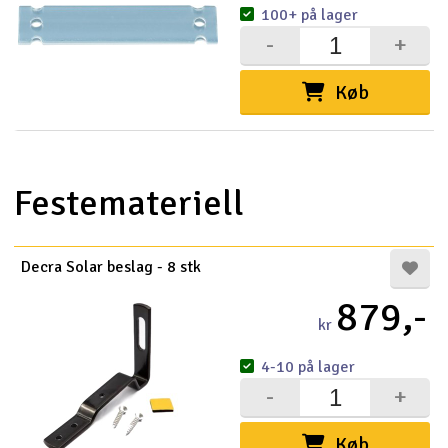
100+ på lager
-
+
Køb
Festemateriell
Decra Solar beslag - 8 stk
879,-
kr
4-10 på lager
-
+
Køb