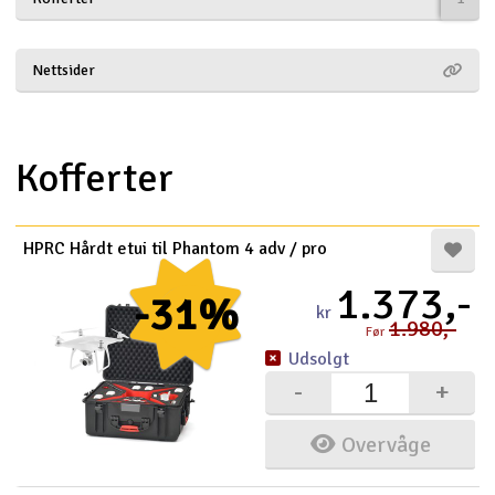
Droner
Nettsider
Droner til FPV
Fly
Kofferter
Helikopter
HPRC Hårdt etui til Phantom 4 adv / pro
Kameraudstyr
1.373,-
V
-31%
kr
Modelbygg og byggesæt
1.980,-
Før
Udsolgt
Modeljernbane
-
+
Motor & tilbehør
Overvåge
Outlet