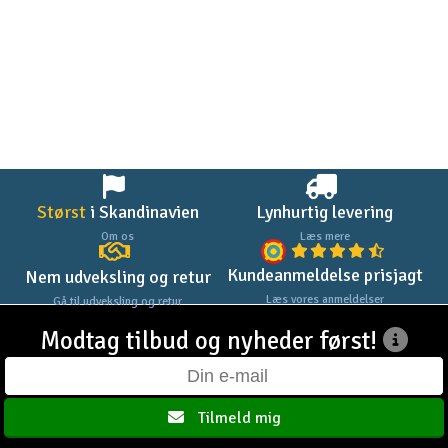
Radio udstyr
Raketter
Scooter & elkøretøj
Slot racing
Størst
i Skandinavien
Lynhurtig levering
Smarthjem, leg og hobby
Om os
Læs mere
I
Kundeanmeldelse prisjagt
Nem udveksling og retur
Solenergi
Du
Læs vores anmeldelser
Gå til udveksling og retur
Vi
Modtag tilbud og nyheder først!
Værktøj, udstyr og tilbehør
Al
Gavekort
Di
Tilmeld mig