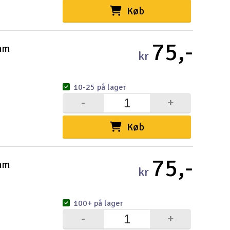
Køb
75,-
mm
kr
10-25 på lager
-
+
Køb
75,-
mm
kr
100+ på lager
-
+