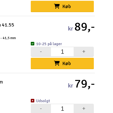
Køb
89,-
h 41.55
kr
 - 41,5 mm
10-25 på lager
-
+
Køb
79,-
mm
kr
Udsolgt
-
+