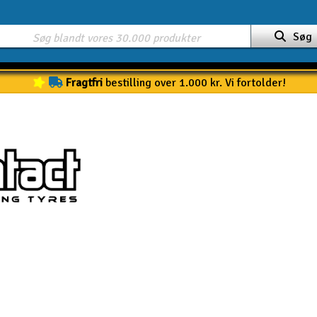
Søg
Fragtfri
bestilling over 1.000 kr. Vi fortolder!