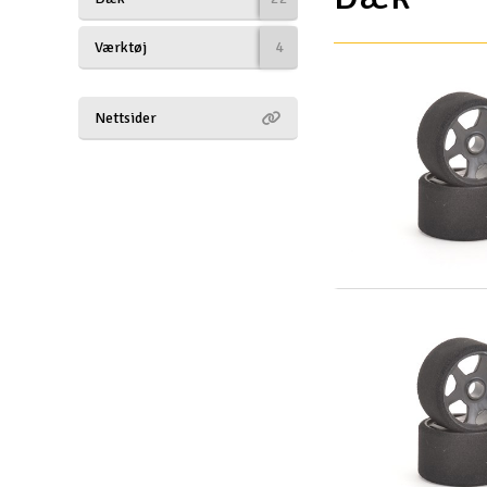
Droner til FPV
Værktøj
4
Fly
Nettsider
Helikopter
Kameraudstyr
Modelbygg og byggesæt
Modeljernbane
Motor & tilbehør
Outlet
Radio udstyr
Raketter
Scooter & elkøretøj