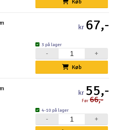
Køb
Cou
67,-
mm
kr
3 på lager
Indkøb
-
+
Du kan saml
Vi beregner
Køb
Alle priser 
55,-
mm
Din forsend
kr
66,-
Før
Ski
4-10 på lager
-
+
Gav
Hen