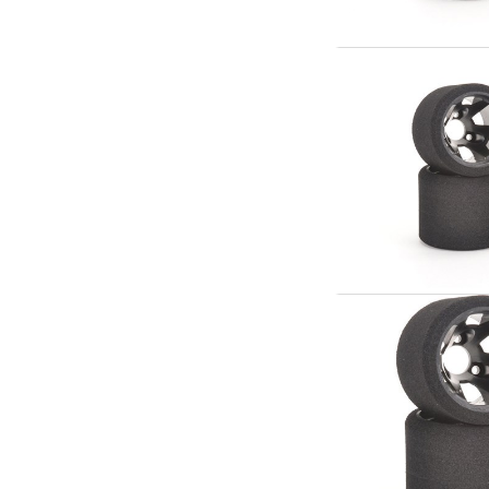
Slot racing
Smarthjem, leg og hobby
Solenergi
Værktøj, udstyr og tilbehør
Gavekort