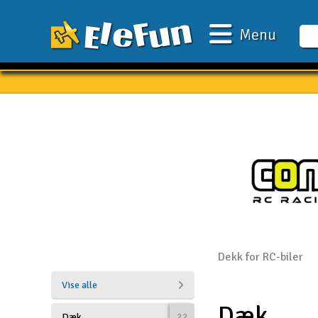
Menu
Ugens tilbud
Outlet
Mine favoritter
Gavekort
3D-print
Batteri & ladere
Biler
Dekk for RC-biler
Både
Vise alle
Dæk
Droner
Dæk
22