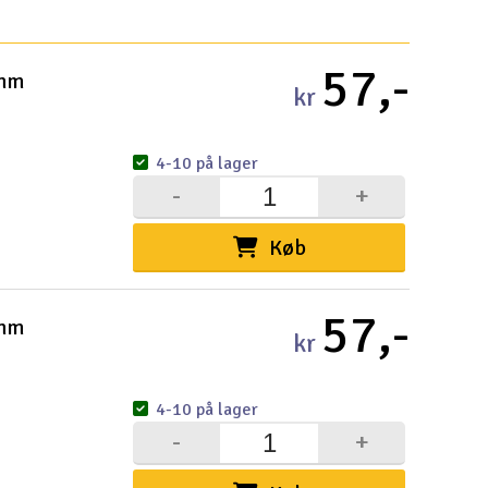
Hurtige li
57,-
4mm
kr
Pakke
Købsb
Distri
Forsen
Privatl
Intern
Garant
Info k
Logo 
Fortry
Betali
Konku
Om Ele
4-10 på lager
-
+
Køb
Velko
57,-
4mm
Log
kr
Din
4-10 på lager
Din
-
+
Mom