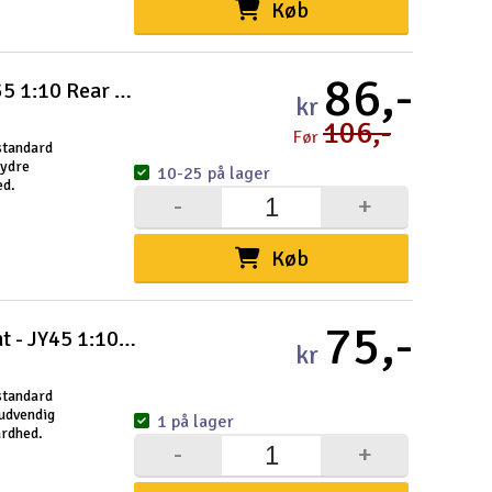
Køb
Gem
86,-
Uds
Contact Buggy Foam Donuts - JY35 1:10 Rear 35Sh
kr
106,-
Tøm
Før
standard
 ydre
10-25 på lager
ed.
-
+
Køb
75,-
Contact Buggy Foam Donuts Front - JY45 1:10 45Sh
kr
standard
udvendig
1 på lager
årdhed.
-
+