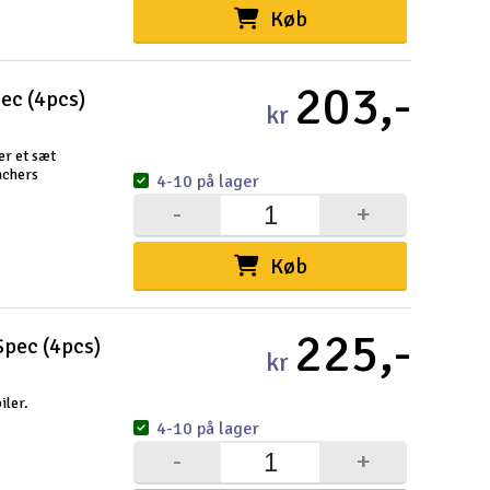
Køb
203,-
ec (4pcs)
kr
er et sæt
achers
4-10 på lager
-
+
Køb
225,-
Spec (4pcs)
kr
iler.
4-10 på lager
-
+