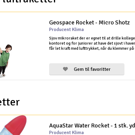
Geospace Rocket - Micro Shotz
Producent Klima
Sjov mikroraket der er egnet til at drille kolleg
kontoret og for juniorer at have det sjovt i hav
får let kraft med lufttrykket, når du klemmer på
Skyder længere end man skulle tro, og raketten 
til 18 meter!
Gem til favoritter
tter
Producent Klima