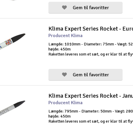
Gem til favoritter
Producent Klima
Længde: 1010mm - Diameter: 75mm - Vægt: 52
højde: 450m
Raketten leveres som et sæt, og er klar til at fly
tid. Europa har et meget sofistikeret baffelsyste
permanent faldskærmsbeskyttelse. Du skal have
med at bru
Gem til favoritter
Klima Expert Series Rocket - Jan
Producent Klima
Længde: 795mm - Diameter: 50mm - Vægt: 280
højde: 450m
Raketten leveres som et sæt, og er klar til at fly
tid. Janus har et meget sofistikeret baffelsystem 
permanent faldskærmsbeskyttelse. Du skal have