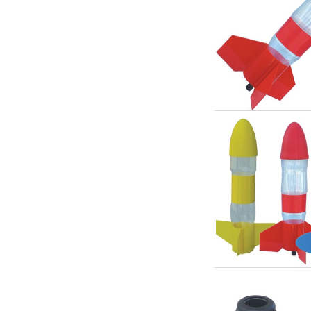
Slot racing
Smarthjem, leg og hobby
Solenergi
Værktøj, udstyr og tilbehør
Gavekort