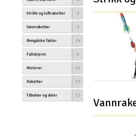
Droner til FPV
Strikk og luftraketter
1
Fly
Vannraketter
5
Helikopter
Bengalske fakler
14
Kameraudstyr
Fallskjerm
6
Modelbygg og byggesæt
Motorer
22
Modeljernbane
Raketter
23
Motor & tilbehør
Outlet
Tilbehør og deler
23
Vannrake
Radio udstyr
Raketter
Scooter & elkøretøj