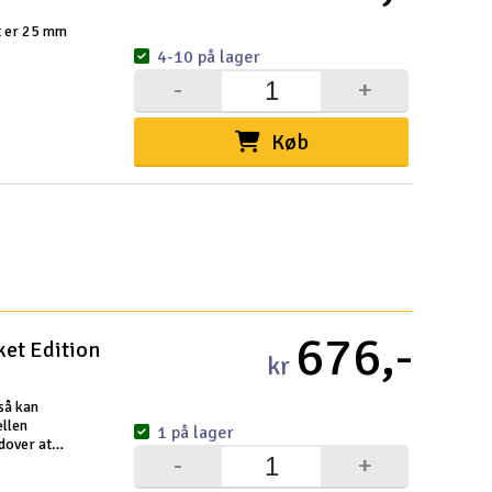
t er 25 mm
4-10 på lager
-
+
Køb
676,-
ket Edition
kr
så kan
llen
1 på lager
dover at
-
+
e