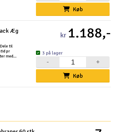
Køb
1.188,-
pack Æg
kr
Dele til
tid pr
3 på lager
tter med
-
+
Køb
mbraner 60 stk