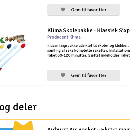
Raketmotorer er ikke ink
Gem til favoritter
Klima Skolepakke - Klassisk Six
Producent Klima
Indsamlingspakke udviklet til skoler og klubber. 
samling af seks komplette raketter. Installations
raket 60-120 minutter. Sættet indeholder rake
ægformede spidser i forskellige farver. Selve
raketkroppen kan dekoreres efter øn
Gem til favoritter
 og deler
Airburst Air Rocket :: Ekstra me