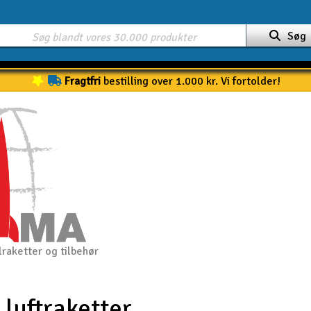
Søg
Fragtfri
bestilling over 1.000 kr. Vi fortolder!
raketter og tilbehør
 luftraketter