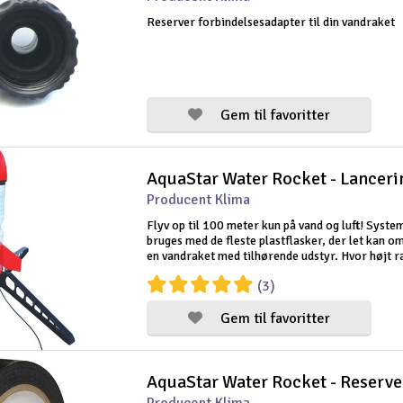
Reserver forbindelsesadapter til din vandraket
Gem til favoritter
AquaStar Water Rocket - Lancer
Producent Klima
Flyv op til 100 meter kun på vand og luft! Syste
bruges med de fleste plastflasker, der let kan o
en vandraket med tilhørende udstyr. Hvor højt r
afhænger af mængden og vægten af flasken, me
(3)
mængden af vand og tryk
Gem til favoritter
AquaStar Water Rocket - Reserv