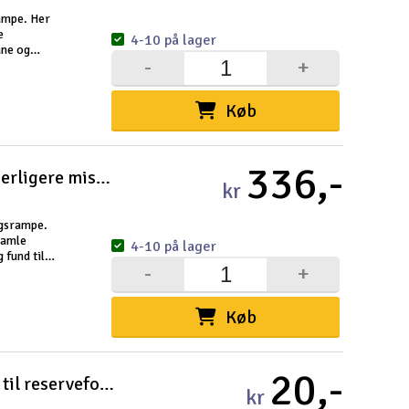
Cou
ampe. Her
e
4-10 på lager
ane og
-
+
an variere
Køb
Indkøb
336,-
AquaStar Water Rocket - 3 stk. yderligere missiler
Du kan saml
kr
Vi beregner
ngsrampe.
gamle
4-10 på lager
 fund til
Alle priser 
-
+
ariere fra
Din forsend
Køb
Ski
Gav
20,-
AquaStar Water Rocket - Adapter til reserveforbind
kr
Hen