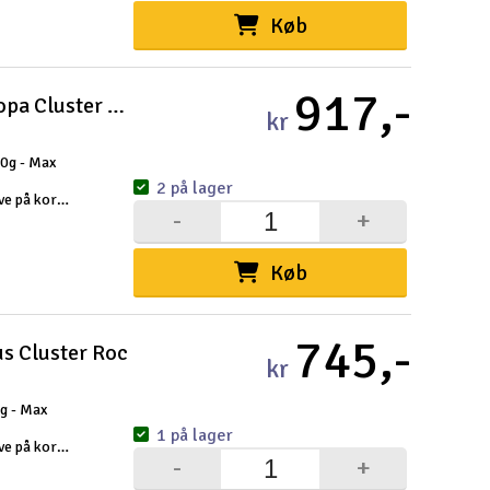
Køb
917,-
Klima Expert Series Rocket - Europa Cluster Roc
kr
0g - Max
2 på lager
ve på kort
-
+
m til
 erfaring
Køb
745,-
us Cluster Roc
kr
g - Max
1 på lager
ve på kort
-
+
til
 erfaring