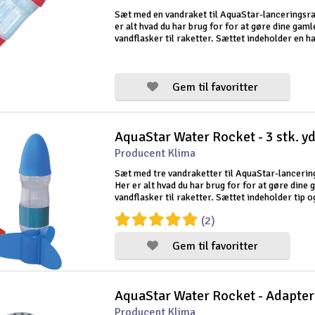
Sæt med en vandraket til AquaStar-lanceringsr
er alt hvad du har brug for for at gøre dine gaml
vandflasker til raketter. Sættet indeholder en h
finder en raket. Farven og formen på finnerne k
fra sæt til sæt.
Gem til favoritter
Producent Klima
Sæt med tre vandraketter til AquaStar-lanceri
Her er alt hvad du har brug for for at gøre dine 
vandflasker til raketter. Sættet indeholder tip og
tre raketter. Farven og formen på finnerne kan v
(2)
sæt til sæt.
Gem til favoritter
Producent Klima