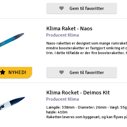
med at bruge
Gem til favoritter
Klima Raket - Naos
Producent Klima
Naos-raketten er designet som mange rumraket
mindre boosteraketter er fastgjort omkring et c
trin. I dette tilfælde er der fire boosteraketter.
boosteraket kræver sin egen næsekegle, som er
til at sidde tæt på det centrale t
NYHED!
Gem til favoritter
Klima Rocket - Deimos Kit
Producent Klima
Længde: 338mm - Diameter: 26mm - Vægt: 55g
højde: 410m
Raketten leveres som byggesæt, og kan flyves på
Dette er kun selve raketten. Denne skal bruges
med en passende affyringsrampe eller startsæt.