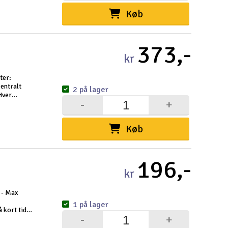
Køb
373,-
kr
ter:
entralt
2 på lager
 Hver
-
+
 designet
Køb
196,-
kr
 - Max
1 på lager
 kort tid.
-
+
 sammen