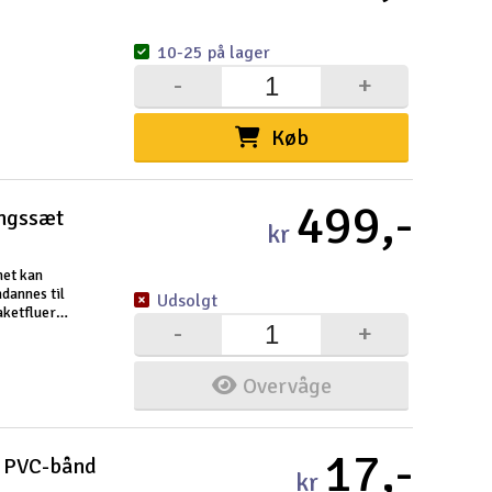
Gem
10-25 på lager
-
+
Uds
Tøm
Køb
499,-
ingssæt
kr
met kan
mdannes til
Udsolgt
aketfluerne
-
+
n også
Overvåge
17,-
e PVC-bånd
kr