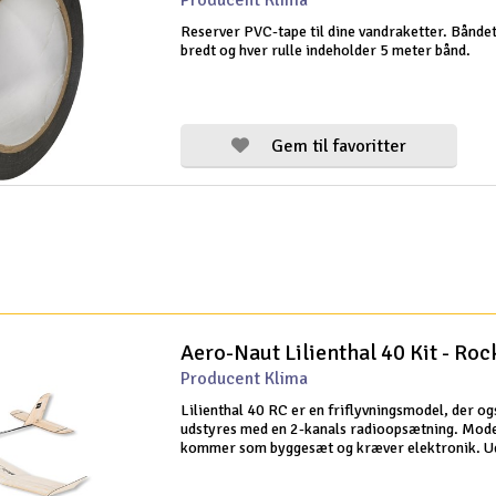
Producent Klima
Reserver PVC-tape til dine vandraketter. Bånde
bredt og hver rulle indeholder 5 meter bånd.
Gem til favoritter
Aero-Naut Lilienthal 40 Kit - Roc
Producent Klima
Lilienthal 40 RC er en friflyvningsmodel, der og
udstyres med en 2-kanals radioopsætning. Mode
kommer som byggesæt og kræver elektronik. U
være en hyggelig og letflyvende model, kommer
byggesættet også med en sleeve, der kan rumm