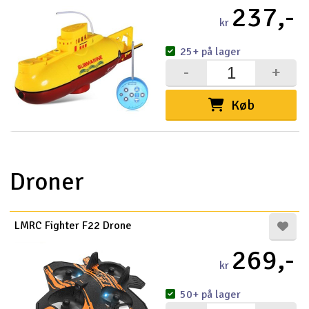
237,-
kr
25+ på lager
-
+
Køb
Droner
LMRC Fighter F22 Drone
269,-
kr
50+ på lager