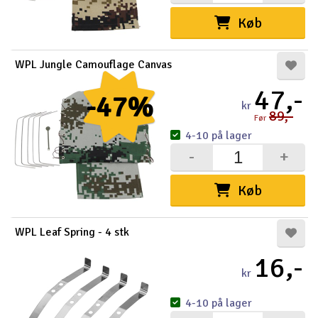
Køb
WPL Jungle Camouflage Canvas
47,-
-47%
kr
89,-
Før
4-10 på lager
-
+
Køb
WPL Leaf Spring - 4 stk
16,-
kr
4-10 på lager