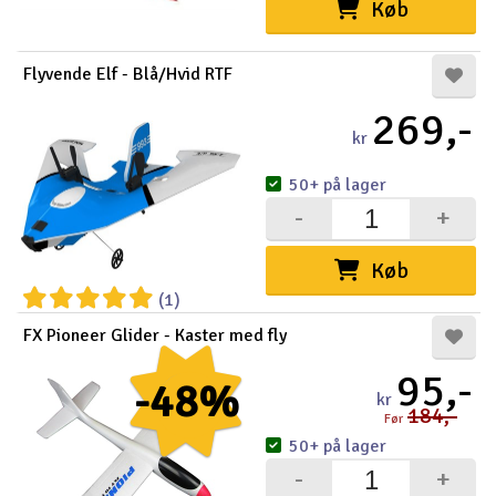
Køb
Flyvende Elf - Blå/Hvid RTF
269,-
kr
50+ på lager
-
+
Køb
(1)
FX Pioneer Glider - Kaster med fly
95,-
-48%
kr
184,-
Før
50+ på lager
-
+