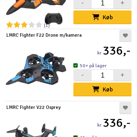
-
+
Køb
(1)
LMRC Fighter F22 Drone m/kamera
336,-
kr
50+ på lager
-
+
Køb
LMRC Fighter V22 Osprey
336,-
kr