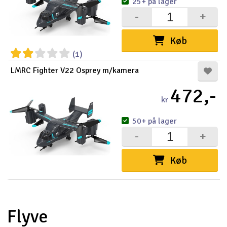
25+ på lager
-
+
Køb
(1)
LMRC Fighter V22 Osprey m/kamera
472,-
kr
50+ på lager
-
+
Køb
Flyve