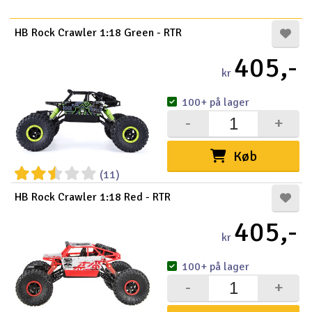
Radio udstyr
HB Rock Crawler 1:18 Green - RTR
405,-
Raketter
kr
Scooter & elkøretøj
100+ på lager
-
+
Slot racing
Køb
Smarthjem, leg og hobby
I
(11)
HB Rock Crawler 1:18 Red - RTR
Solenergi
Du
Vi
405,-
Værktøj, udstyr og tilbehør
kr
Al
100+ på lager
Gavekort
Di
-
+