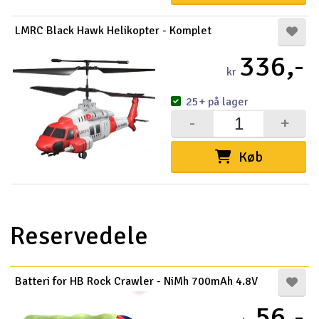
LMRC Black Hawk Helikopter - Komplet
336,-
kr
25+ på lager
-
+
Køb
Reservedele
Batteri for HB Rock Crawler - NiMh 700mAh 4.8V
56,-