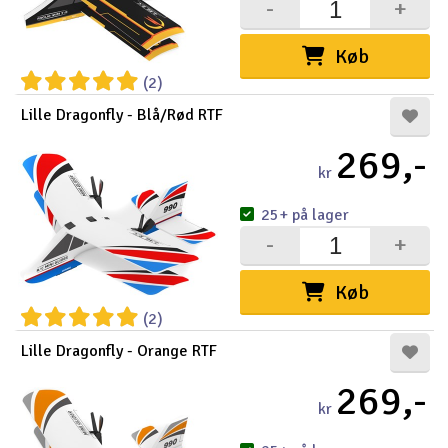
-
+
Køb
(2)
Lille Dragonfly - Blå/Rød RTF
269,-
kr
25+ på lager
-
+
Køb
(2)
Lille Dragonfly - Orange RTF
269,-
kr