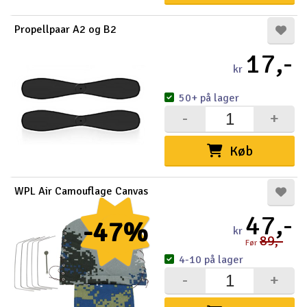
Propellpaar A2 og B2
17,-
kr
50+ på lager
-
+
Køb
WPL Air Camouflage Canvas
47,-
-47%
kr
89,-
Før
4-10 på lager
-
+