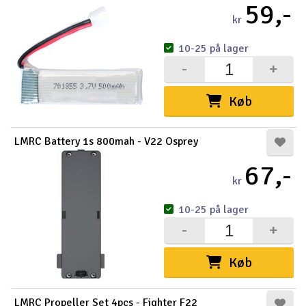
59,-
kr
10-25 på lager
-
+
Køb
LMRC Battery 1s 800mah - V22 Osprey
67,-
kr
10-25 på lager
-
+
Køb
LMRC Propeller Set 4pcs - Fighter F22