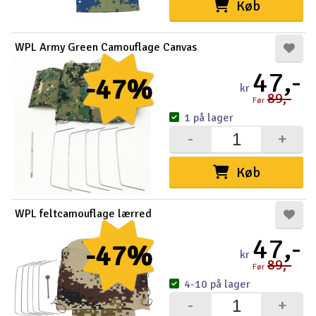
Køb
WPL Army Green Camouflage Canvas
47,-
-47%
kr
89,-
Før
1 på lager
-
+
Køb
WPL feltcamouflage lærred
47,-
-47%
kr
89,-
Før
4-10 på lager
-
+