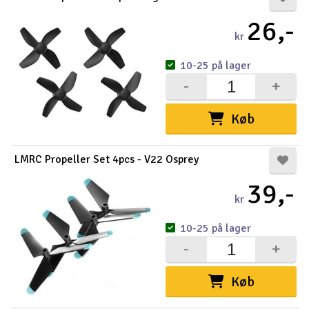
26,-
kr
10-25 på lager
-
+
Køb
LMRC Propeller Set 4pcs - V22 Osprey
39,-
kr
10-25 på lager
-
+
Køb