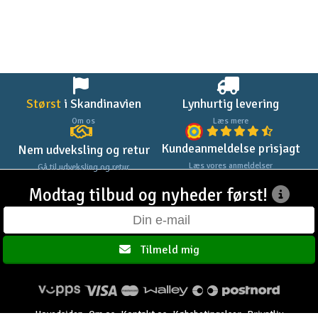
Størst
i Skandinavien
Lynhurtig levering
Om os
Læs mere
Kundeanmeldelse prisjagt
Nem udveksling og retur
Læs vores anmeldelser
Gå til udveksling og retur
Modtag tilbud og nyheder først!
Tilmeld mig
Hovedsiden
Om os
Kontakt os
Købsbetingelser
Privatliv