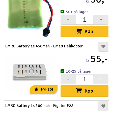
kr
50+ på lager
-
+
Køb
LMRC Battery 1s 450mah - LM19 Helikopter
55,-
kr
10-25 på lager
-
+
NYHED!
Køb
LMRC Battery 1s 500mah - Fighter F22