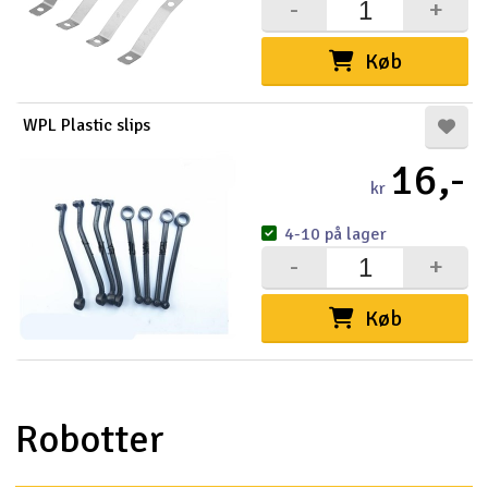
-
+
Køb
WPL Plastic slips
16,-
kr
4-10 på lager
-
+
Køb
Robotter