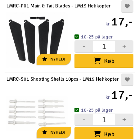
LMRC-P01 Main & Tail Blades - LM19 Helikopter
17,-
kr
10-25 på lager
-
+
NYHED!
Køb
LMRC-S01 Shooting Shells 10pcs - LM19 Helikopter
17,-
kr
10-25 på lager
-
+
NYHED!
Køb