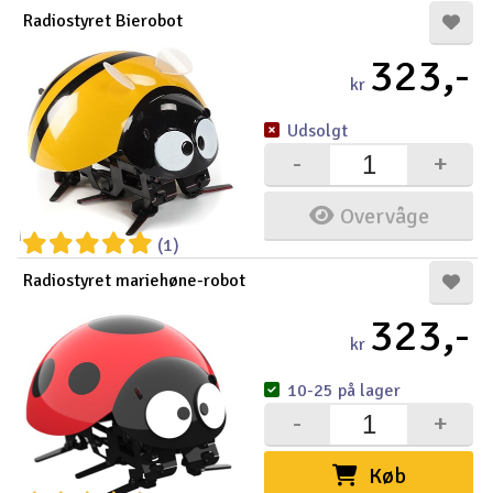
Radiostyret Bierobot
323,-
kr
Udsolgt
-
+
Overvåge
(1)
Radiostyret mariehøne-robot
323,-
kr
10-25 på lager
-
+
Køb