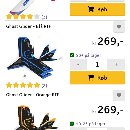
Køb
(3)
Ghost Glider - Blå RTF
269,-
kr
50+ på lager
-
+
Køb
(2)
Ghost Glider - Orange RTF
269,-
kr
10-25 på lager