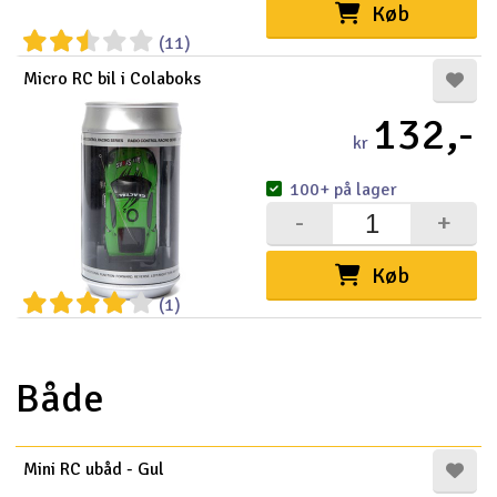
Køb
(11)
Micro RC bil i Colaboks
132,-
kr
100+ på lager
-
+
Køb
(1)
Både
Mini RC ubåd - Gul