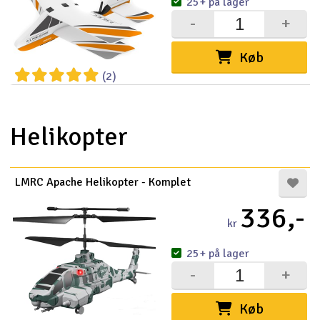
25+ på lager
-
+
Køb
(2)
Helikopter
LMRC Apache Helikopter - Komplet
336,-
kr
25+ på lager
-
+
Køb