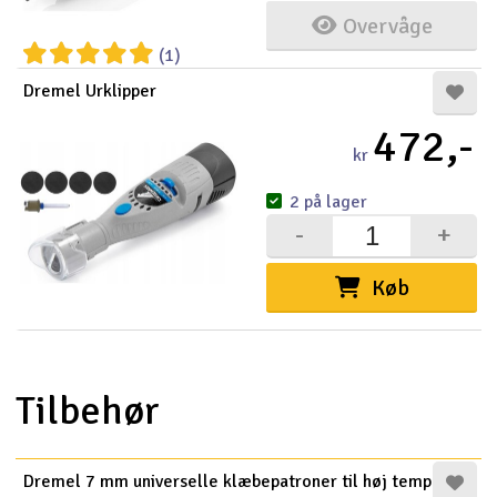
Overvåge
(1)
Dremel Urklipper
472,-
kr
2 på lager
-
+
Køb
Tilbehør
Dremel 7 mm universelle klæbepatroner til høj temp