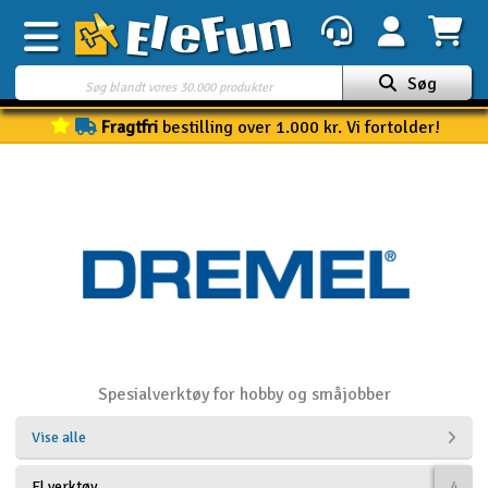
Søg
Fragtfri
bestilling over 1.000 kr. Vi fortolder!
Ugens tilbud
Outlet
Mine favoritter
K
Gavekort
3D-print
Batteri & ladere
Spesialverktøy for hobby og småjobber
Biler
Vise alle
Både
El.verktøy
4