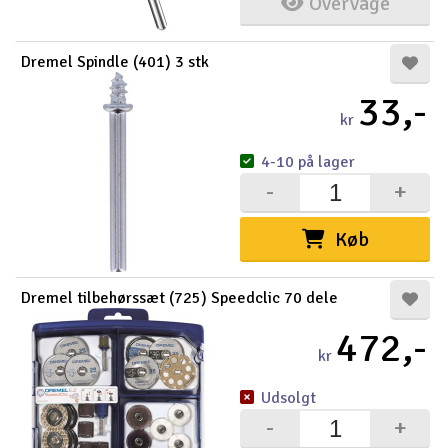
Overvåge
Dremel Spindle (401) 3 stk
33,-
kr
4-10 på lager
-
+
Køb
Dremel tilbehørssæt (725) Speedclic 70 dele
472,-
kr
Udsolgt
-
+