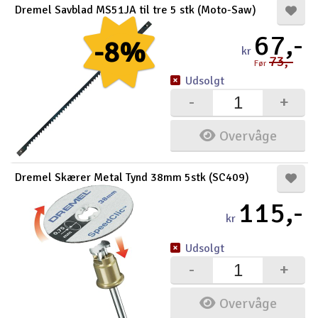
Dremel Savblad MS51JA til tre 5 stk (Moto-Saw)
67,-
-8%
kr
73,-
Før
Udsolgt
-
+
Overvåge
Dremel Skærer Metal Tynd 38mm 5stk (SC409)
115,-
kr
Udsolgt
-
+
Overvåge