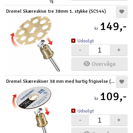
Dremel Skæreskive tre 38mm 1. stykke (SC544)
149,-
kr
Udsolgt
-
+
Overvåge
Dremel Skæreskiver 38 mm med hurtig frigivelse (SC
109,-
kr
Udsolgt
-
+