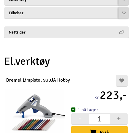
Droner
Tilbehør
32
Droner til FPV
Nettsider
Fly
Helikopter
El.verktøy
Kameraudstyr
V
Dremel Limpistol 930JA Hobby
Modelbygg og byggesæt
223,-
kr
Modeljernbane
1 på lager
Motor & tilbehør
-
+
Outlet
Køb