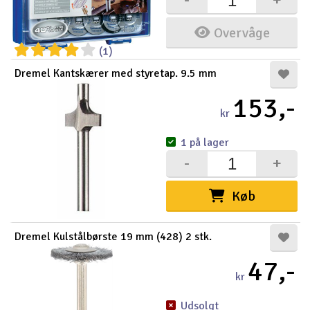
Overvåge
(1)
Dremel Kantskærer med styretap. 9.5 mm
153,-
kr
1 på lager
-
+
Køb
Dremel Kulstålbørste 19 mm (428) 2 stk.
47,-
kr
Udsolgt