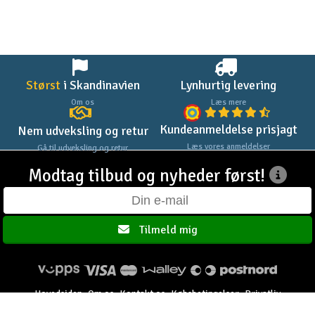
Størst
i Skandinavien
Lynhurtig levering
Om os
Læs mere
Kundeanmeldelse prisjagt
Nem udveksling og retur
Læs vores anmeldelser
Gå til udveksling og retur
Modtag tilbud og nyheder først!
Tilmeld mig
Hovedsiden
Om os
Kontakt os
Købsbetingelser
Privatliv