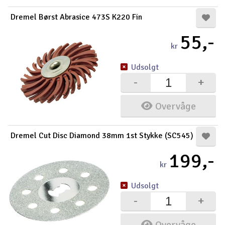
Dremel Børst Abrasice 473S K220 Fin
55,-
kr
Udsolgt
-
+
Overvåge
Dremel Cut Disc Diamond 38mm 1st Stykke (SC545)
199,-
kr
Udsolgt
-
+
Overvåge