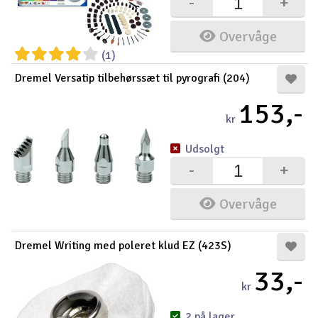
-
+
Overvåge
(1)
Dremel Versatip tilbehørssæt til pyrografi (204)
153,-
kr
Udsolgt
-
+
Overvåge
Dremel Writing med poleret klud EZ (423S)
33,-
kr
2 på lager