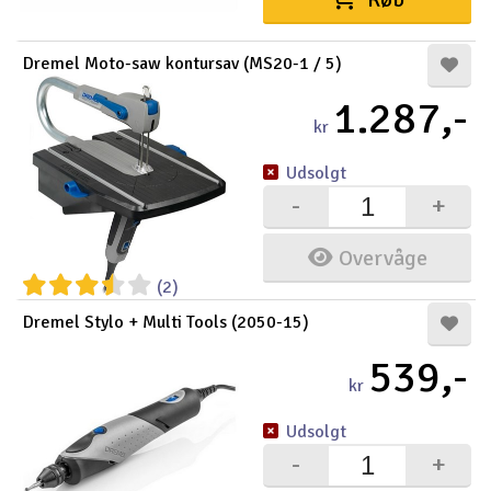
Radio udstyr
Dremel Moto-saw kontursav (MS20-1 / 5)
Raketter
1.287,-
kr
Scooter & elkøretøj
Udsolgt
-
+
Slot racing
Overvåge
Smarthjem, leg og hobby
I
(2)
Solenergi
Du
Dremel Stylo + Multi Tools (2050-15)
Vi
539,-
Værktøj, udstyr og tilbehør
kr
Al
Gavekort
Udsolgt
Di
-
+