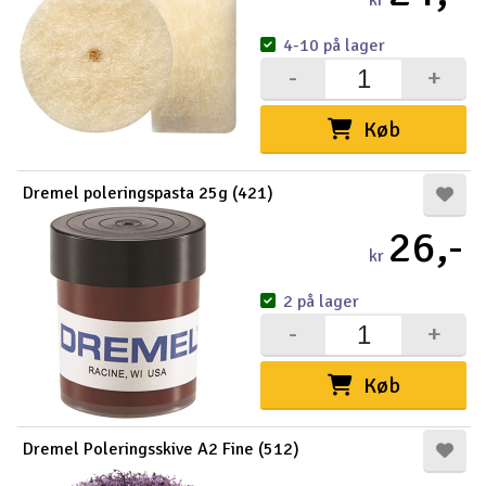
kr
4-10 på lager
-
+
Køb
Dremel poleringspasta 25g (421)
26,-
kr
2 på lager
-
+
Køb
Dremel Poleringsskive A2 Fine (512)