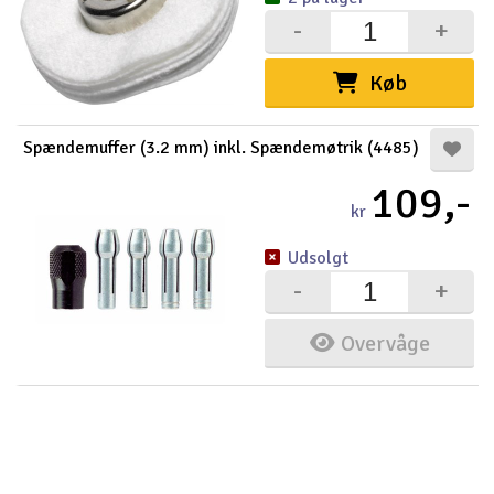
-
+
Køb
Spændemuffer (3.2 mm) inkl. Spændemøtrik (4485)
109,-
kr
Udsolgt
-
+
Overvåge