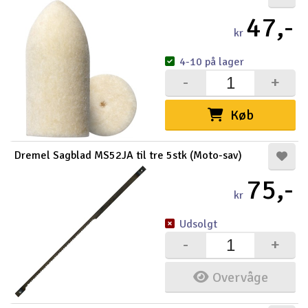
47,-
kr
4-10 på lager
-
+
Køb
Dremel Sagblad MS52JA til tre 5stk (Moto-sav)
75,-
kr
Udsolgt
-
+
Overvåge