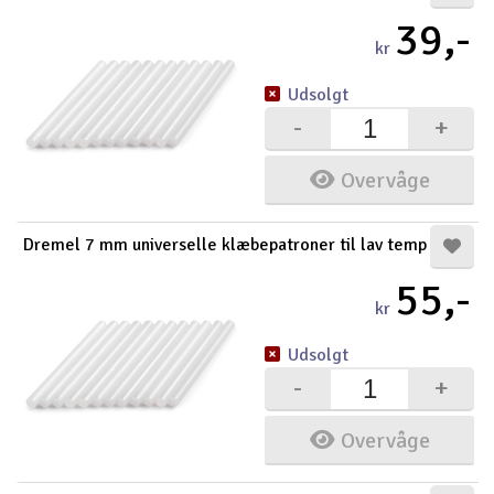
39,-
kr
Udsolgt
-
+
Overvåge
Dremel 7 mm universelle klæbepatroner til lav temp
55,-
kr
Udsolgt
-
+
Overvåge