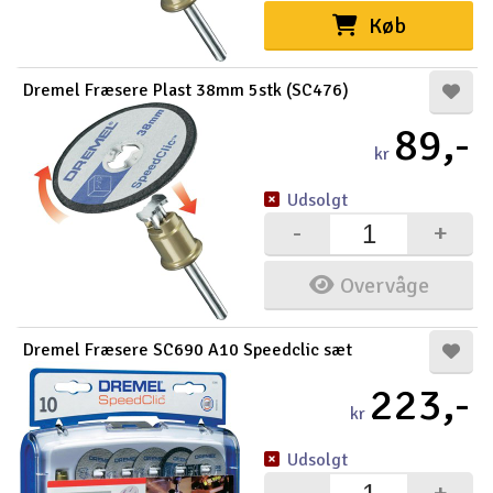
Køb
Dremel Fræsere Plast 38mm 5stk (SC476)
89,-
kr
Udsolgt
-
+
Overvåge
Dremel Fræsere SC690 A10 Speedclic sæt
223,-
kr
Udsolgt
-
+