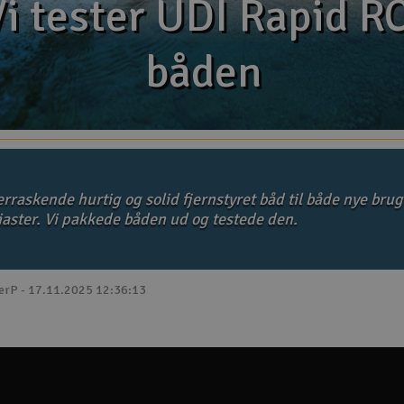
i tester UDI Rapid R
i tester UDI Rapid R
båden
båden
rraskende hurtig og solid fjernstyret båd til både nye bru
iaster. Vi pakkede båden ud og testede den.
verP - 17.11.2025 12:36:13