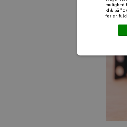
mulighed 
Klik på "O
for en ful