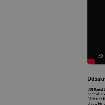
Slot racing
Smarthjem, leg og hobby
Solenergi
Værktøj, udstyr og tilbehør
Gavekort
Udpakn
UDI Rapid l
controller
Båden er f
plads, før 