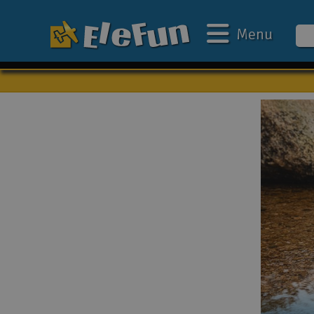
Menu
Ugens tilbud
Outlet
Mine favoritter
Gavekort
3D-print
Batteri & ladere
Biler
Både
Droner