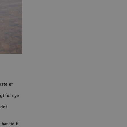
ørste er
igt for nye
ndet.
har tid til