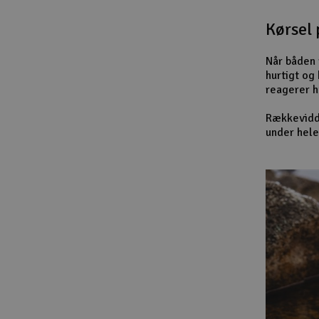
Kørsel 
Når båden 
hurtigt og 
reagerer hu
Rækkevidde
under hele