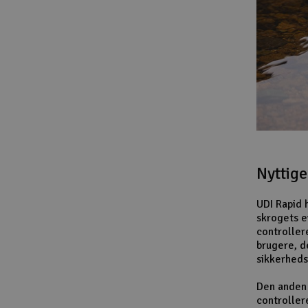
Nyttige
UDI Rapid h
skrogets ev
controllere
brugere, d
sikkerheds
Den anden 
controller