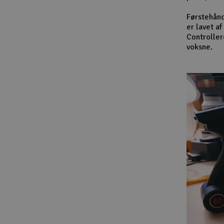
Førstehånd
er lavet a
Controller
voksne.