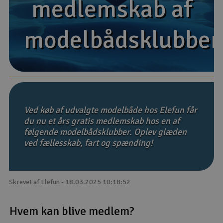
medlemskab af
medlemskab af
Droner
modelbådsklubbe
modelbådsklubbe
Droner til FPV
Fly
Helikopter
Ved køb af udvalgte modelbåde hos Elefun får
Kameraudstyr
du nu et års gratis medlemskab hos en af
følgende modelbådsklubber. Oplev glæden
V
Modelbygg og byggesæt
ved fællesskab, fart og spænding!
Modeljernbane
Skrevet af Elefun - 18.03.2025 10:18:52
Motor & tilbehør
Hvem kan blive medlem?
Outlet