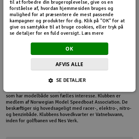
til at forbedre din brugeroplevelse, give os en
forståelse af, hvordan hjemmesiden bruges og
mulighed for at præsentere de mest passende
kampagner og produkter for dig. Klik på "OK" for at
give os samtykke til at bruge cookies, eller tryk på
se detaljer for en fuld oversigt.
Læs mere
OK
Fra anlægget til Sørlandet Modelbådklub
AFVIS ALLE
Sydnorges Modelbådklub
SE DETALJER
Denne klub består af en gruppe mennesker i alle aldre,
som har modelbåde som fælles interesse. Klubben er
medlem af Norwegian Model Speedboat Association. De
beskæftiger sig hovedsageligt med racer-, elektro-, nitro-
og benzinbåde. Klubbens hovedkvarter er Vatnebuvann,
inden for golfbanen ved Nes Verk.