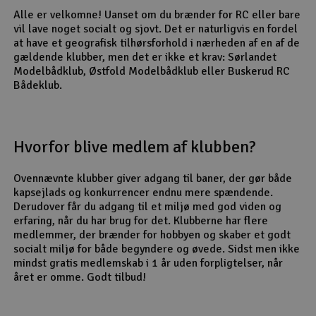
Alle er velkomne! Uanset om du brænder for RC eller bare
Radio udstyr
vil lave noget socialt og sjovt. Det er naturligvis en fordel
at have et geografisk tilhørsforhold i nærheden af en af de
gældende klubber, men det er ikke et krav: Sørlandet
Raketter
Modelbådklub, Østfold Modelbådklub eller Buskerud RC
Bådeklub.
Scooter & elkøretøj
Slot racing
Hvorfor blive medlem af klubben?
Smarthjem, leg og hobby
I
Ovennævnte klubber giver adgang til baner, der gør både
kapsejlads og konkurrencer endnu mere spændende.
Solenergi
Du
Derudover får du adgang til et miljø med god viden og
Vi
erfaring, når du har brug for det. Klubberne har flere
medlemmer, der brænder for hobbyen og skaber et godt
Værktøj, udstyr og tilbehør
socialt miljø for både begyndere og øvede. Sidst men ikke
mindst gratis medlemskab i 1 år uden forpligtelser, når
Al
Gavekort
året er omme. Godt tilbud!
Di