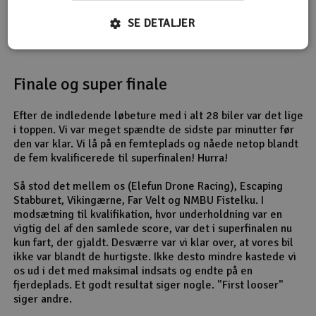
SE DETALJER
Finale og super finale
Efter de indledende løbeture med i alt 28 biler var det lige
i toppen. Vi var meget spændte de sidste par minutter før
den var klar. Vi lå på en femteplads og nåede netop blandt
de fem kvalificerede til superfinalen! Hurra!
Så stod det mellem os (Elefun Drone Racing), Escaping
Stabburet, Vikingærne, Far Velt og NMBU Fistelku. I
modsætning til kvalifikation, hvor underholdning var en
vigtig del af den samlede score, var det i superfinalen nu
kun fart, der gjaldt. Desværre var vi klar over, at vores bil
ikke var blandt de hurtigste. Ikke desto mindre kastede vi
os ud i det med maksimal indsats og endte på en
fjerdeplads. Et godt resultat siger nogle. "First looser"
siger andre.