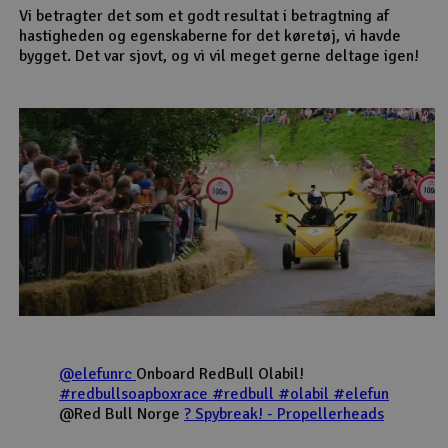
Vi betragter det som et godt resultat i betragtning af
hastigheden og egenskaberne for det køretøj, vi havde
bygget. Det var sjovt, og vi vil meget gerne deltage igen!
@elefunrc
Onboard RedBull Olabil!
#redbullsoapboxrace
#redbull
#olabil
#elefun
@Red Bull Norge
? Spybreak! - Propellerheads