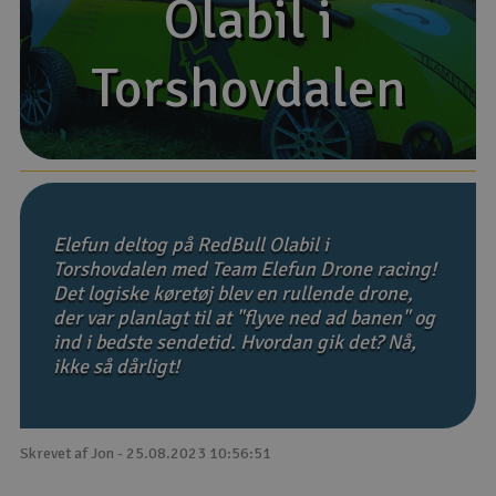
Olabil i
Olabil i
Droner
Torshovdalen
Torshovdalen
Droner til FPV
Fly
Helikopter
Elefun deltog på RedBull Olabil i
Kameraudstyr
Torshovdalen med Team Elefun Drone racing!
Det logiske køretøj blev en rullende drone,
V
Modelbygg og byggesæt
der var planlagt til at "flyve ned ad banen" og
ind i bedste sendetid. Hvordan gik det? Nå,
ikke så dårligt!
Modeljernbane
Motor & tilbehør
Skrevet af Jon - 25.08.2023 10:56:51
Outlet