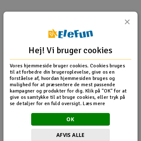
Bilen
×
Bilen, eller drona som det jo egentlig var, bygget vi fra
bunnen. Det vi så for oss i hodet måtte skisseres ned,
planlegges og skapes. Ikke alt var like enkelt i
Hej! Vi bruger cookies
virkeligheten som vi hadde tenkt, men med modifikasjoner
underveis og kreativitet løste det meste seg. Bilen ble
bygget med en stålramme med veltebøyle, utstyrt med
Vores hjemmeside bruger cookies. Cookies bruges
trillebårhjul. Videre stjal vi bremsesystem og styring fra en
til at forbedre din brugeroplevelse, give os en
skrotet gocart. Karosseriet ble tilpasset av tynne
forståelse af, hvordan hjemmesiden bruges og
finerplater, propellarmene ble satt sammen av avløpsrør,
mulighed for at præsentere de mest passende
mens selve propellene ble 3D-printet og avstivet med
kampagner og produkter for dig. Klik på "OK" for at
karbonstenger.
give os samtykke til at bruge cookies, eller tryk på
se detaljer for en fuld oversigt.
Læs mere
OK
@elefunrc
Hvordan bygge RedBull Olabil på 60
sekunder! ???? ?????
#redbullsoapbox
#olabil
#redbullolabil
#olabil
#elefunrc
? Spybreak! -
AFVIS ALLE
Propellerheads