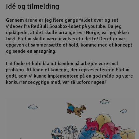
Idé og tilmelding
Radio udstyr
Gennem årene er jeg flere gange faldet over og set
videoer fra RedBull Soapbox-løbet på youtube. Da jeg
Raketter
opdagede, at det skulle arrangeres i Norge, var jeg ikke i
tvivl. Elefun skulle være involveret i dette! Derefter var
Scooter & elkøretøj
opgaven at sammensætte et hold, komme med et koncept
og sende en ansøgning.
Slot racing
I at finde et hold blandt banden på arbejde vores nul
problem. At finde et koncept, der repræsenterede Elefun
Smarthjem, leg og hobby
godt, som vi kunne implementere på en god måde og være
I
konkurrencedygtige med, var så udfordringen!
Solenergi
Du
Vi
Værktøj, udstyr og tilbehør
Al
Gavekort
Di