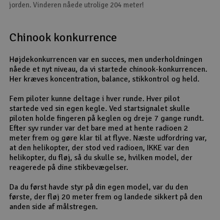
jorden. Vinderen nåede utrolige 204 meter!
Chinook konkurrence
Højdekonkurrencen var en succes, men underholdningen
nåede et nyt niveau, da vi startede chinook-konkurrencen.
Her kræves koncentration, balance, stikkontrol og held.
Fem piloter kunne deltage i hver runde. Hver pilot
startede ved sin egen kegle. Ved startsignalet skulle
piloten holde fingeren på keglen og dreje 7 gange rundt.
Efter syv runder var det bare med at hente radioen 2
meter frem og gøre klar til at flyve. Næste udfordring var,
at den helikopter, der stod ved radioen, IKKE var den
helikopter, du fløj, så du skulle se, hvilken model, der
reagerede på dine stikbevægelser.
Da du først havde styr på din egen model, var du den
første, der fløj 20 meter frem og landede sikkert på den
anden side af målstregen.