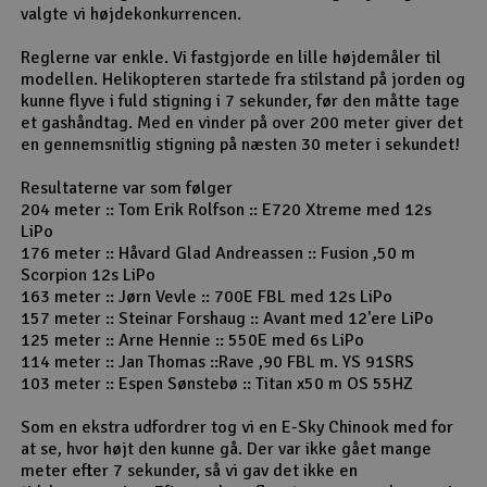
valgte vi højdekonkurrencen.
Reglerne var enkle. Vi fastgjorde en lille højdemåler til
modellen. Helikopteren startede fra stilstand på jorden og
kunne flyve i fuld stigning i 7 sekunder, før den måtte tage
et gashåndtag. Med en vinder på over 200 meter giver det
en gennemsnitlig stigning på næsten 30 meter i sekundet!
Resultaterne var som følger
204 meter :: Tom Erik Rolfson :: E720 Xtreme med 12s
LiPo
176 meter :: Håvard Glad Andreassen :: Fusion ,50 m
Scorpion 12s LiPo
163 meter :: Jørn Vevle :: 700E FBL med 12s LiPo
157 meter :: Steinar Forshaug :: Avant med 12'ere LiPo
125 meter :: Arne Hennie :: 550E med 6s LiPo
114 meter :: Jan Thomas ::Rave ,90 FBL m. YS 91SRS
103 meter :: Espen Sønstebø :: Titan x50 m OS 55HZ
Som en ekstra udfordrer tog vi en E-Sky Chinook med for
at se, hvor højt den kunne gå. Der var ikke gået mange
meter efter 7 sekunder, så vi gav det ikke en