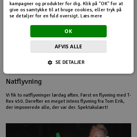
kampagner og produkter for dig. Klik på "OK" for at
give os samtykke til at bruge cookies, eller tryk på
se detaljer for en fuld oversigt.
Læs mere
OK
AFVIS ALLE
Nogle modeller måtte sige tak
SE DETALJER
Natflyvning
Vi fik to natflyvninger lørdag aften. Først en flyvning med T-
Rex 450. Derefter en meget intens flyvning fra Tom Erik,
der imponerede alle, der var der. Spektakulært!