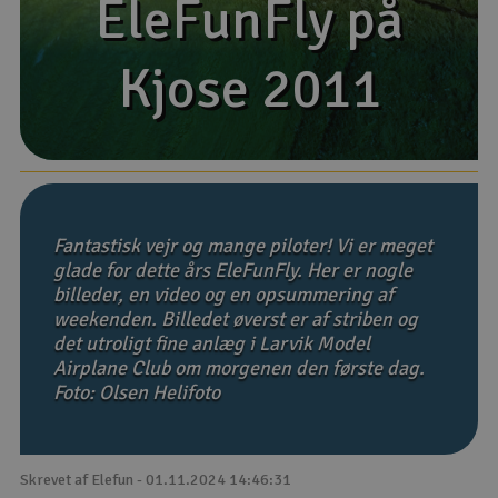
EleFunFly på
EleFunFly på
Droner
Kjose 2011
Kjose 2011
Droner til FPV
Fly
Helikopter
Fantastisk vejr og mange piloter! Vi er meget
Kameraudstyr
glade for dette års EleFunFly. Her er nogle
billeder, en video og en opsummering af
V
Modelbygg og byggesæt
weekenden. Billedet øverst er af striben og
det utroligt fine anlæg i Larvik Model
Airplane Club om morgenen den første dag.
Modeljernbane
Foto: Olsen Helifoto
Motor & tilbehør
Skrevet af Elefun - 01.11.2024 14:46:31
Outlet