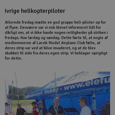
Radio udstyr
ivrige helikopterpiloter
Raketter
Allerede fredag mødte en god gruppe heli-piloter op for
at flyve. Desværre var vi nok blevet informeret lidt for
dårligt om, at vi ikke havde nogen rettigheder på striben i
Scooter & elkøretøj
fredags. Kun lørdag og søndag. Dette førte til, at nogle af
medlemmerne af Larvik Model Airplane Club følte, at
Slot racing
deres strip var ved at blive invaderet, og at de blev
skubbet til side fra deres egen strip. Vi beklager oprigtigt
for dette.
Smarthjem, leg og hobby
I
Solenergi
Du
Vi
Værktøj, udstyr og tilbehør
Al
Gavekort
Di