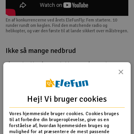
En af konkurrencerne ved årets EleFunFly: Fem startere. 10
runder rundt om keglen. Find den matchende radio og
helikopter, og vær den første til at lande sikkert over målstregen.
Ikke så mange nedbrud
I år var der ikke så mange helikoptere på vej ned. Det er
×
godt, for så bliver der flyvet mere. Der var stadig nogle,
der kastede sig ud i det høje græs, både på grund af
mekaniske fejl og pilotfejl.
Hej! Vi bruger cookies
Vores hjemmeside bruger cookies. Cookies bruges
til at forbedre din brugeroplevelse, give os en
forståelse af, hvordan hjemmesiden bruges og
mulighed for at præsentere de mest passende