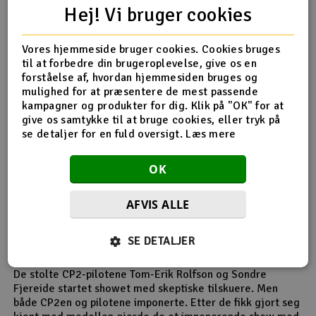
Hej! Vi bruger cookies
Bilde:
Sommerstemning. :)
Vores hjemmeside bruger cookies. Cookies bruges
til at forbedre din brugeroplevelse, give os en
forståelse af, hvordan hjemmesiden bruges og
Bilde:
Tidlig krøkes den som god krok skal bli. PS! Fin caps og
nakkestropp...
mulighed for at præsentere de mest passende
kampagner og produkter for dig. Klik på "OK" for at
" />
give os samtykke til at bruge cookies, eller tryk på
Bilde:
Leter frem musikk før "Flight to Unknown music"
se detaljer for en fuld oversigt.
Læs mere
OK
Dual Flight CP2
AFVIS ALLE
E-Sky Honey Bee CP2 er ikke den modellen som vanligvis
SE DETALJER
dukker opp på et helikoptertreff, men hva skjer egentlig
hvis man gir stikka til noen av de beste pilotene i landet?
De stolte CP2-pilotene Tom-Erik Rolfson og Sondre
Fjereide startet showet med skeptiske tilskuere. Men
både CP2en og pilotene imponerte. Etter de fikk gjort seg