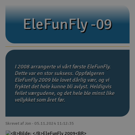
Droner
EleFunFly -09
EleFunFly -09
Droner til FPV
Fly
Helikopter
I 2008 arrangerte vi vårt første EleFunFly.
Kameraudstyr
Dette var en stor suksess. Oppfølgeren
EleFunFly 2009 ble lovet dårlig vær, og vi
V
Modelbygg og byggesæt
fryktet det hele kunne bli avlyst. Heldigvis
feilet værgudene, og det hele ble minst like
vellykket som året før.
Modeljernbane
Motor & tilbehør
Skrevet af Jon - 05.11.2024 11:12:35
Outlet