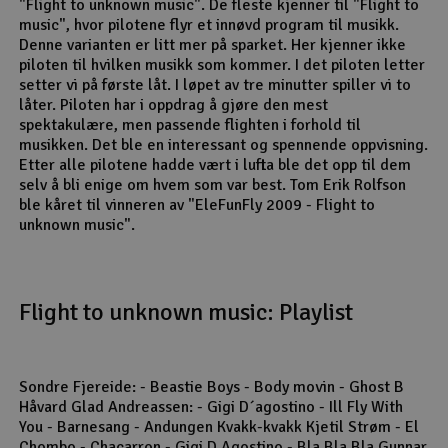
"Flight to unknown music". De fleste kjenner til "Flight to
music", hvor pilotene flyr et innøvd program til musikk.
Denne varianten er litt mer på sparket. Her kjenner ikke
piloten til hvilken musikk som kommer. I det piloten letter
setter vi på første låt. I løpet av tre minutter spiller vi to
låter. Piloten har i oppdrag å gjøre den mest
spektakulære, men passende flighten i forhold til
musikken. Det ble en interessant og spennende oppvisning.
Etter alle pilotene hadde vært i lufta ble det opp til dem
selv å bli enige om hvem som var best. Tom Erik Rolfson
ble kåret til vinneren av "EleFunFly 2009 - Flight to
unknown music".
Flight to unknown music: Playlist
Sondre Fjereide: - Beastie Boys - Body movin - Ghost B
Håvard Glad Andreassen: - Gigi D´agostino - Ill Fly With
You - Barnesang - Andungen Kvakk-kvakk Kjetil Strøm - El
Chombo - Chacarron - Gigi D Agostino - Bla Bla Bla Gunnar