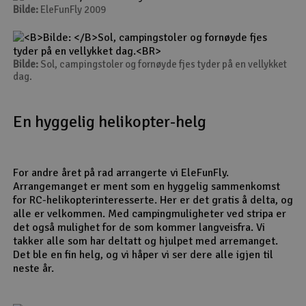
Bilde:
EleFunFly 2009
Radio udstyr
Raketter
Bilde:
Sol, campingstoler og fornøyde fjes tyder på en vellykket
dag.
Scooter & elkøretøj
En hyggelig helikopter-helg
Slot racing
Smarthjem, leg og hobby
I
For andre året på rad arrangerte vi EleFunFly.
Arrangemanget er ment som en hyggelig sammenkomst
Solenergi
Du
for RC-helikopterinteresserte. Her er det gratis å delta, og
Vi
alle er velkommen. Med campingmuligheter ved stripa er
det også mulighet for de som kommer langveisfra. Vi
Værktøj, udstyr og tilbehør
takker alle som har deltatt og hjulpet med arremanget.
Det ble en fin helg, og vi håper vi ser dere alle igjen til
Al
Gavekort
neste år.
Di