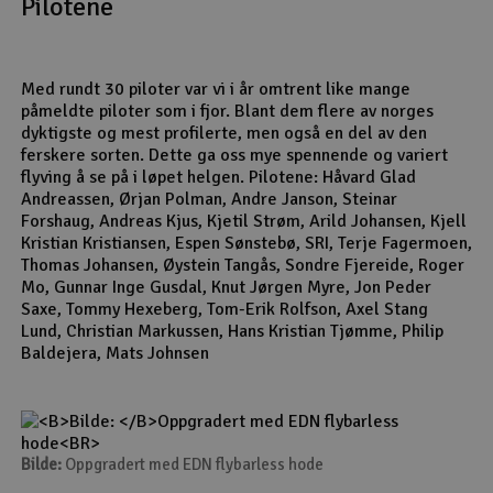
Pilotene
Med rundt 30 piloter var vi i år omtrent like mange
påmeldte piloter som i fjor. Blant dem flere av norges
dyktigste og mest profilerte, men også en del av den
ferskere sorten. Dette ga oss mye spennende og variert
flyving å se på i løpet helgen. Pilotene: Håvard Glad
Andreassen, Ørjan Polman, Andre Janson, Steinar
Forshaug, Andreas Kjus, Kjetil Strøm, Arild Johansen, Kjell
Kristian Kristiansen, Espen Sønstebø, SRI, Terje Fagermoen,
Thomas Johansen, Øystein Tangås, Sondre Fjereide, Roger
Mo, Gunnar Inge Gusdal, Knut Jørgen Myre, Jon Peder
Saxe, Tommy Hexeberg, Tom-Erik Rolfson, Axel Stang
Lund, Christian Markussen, Hans Kristian Tjømme, Philip
Baldejera, Mats Johnsen
Bilde:
Oppgradert med EDN flybarless hode