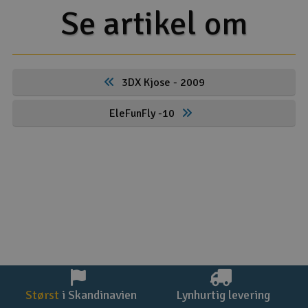
Se artikel om
3DX Kjose - 2009
EleFunFly -10
Størst
i Skandinavien
Lynhurtig levering