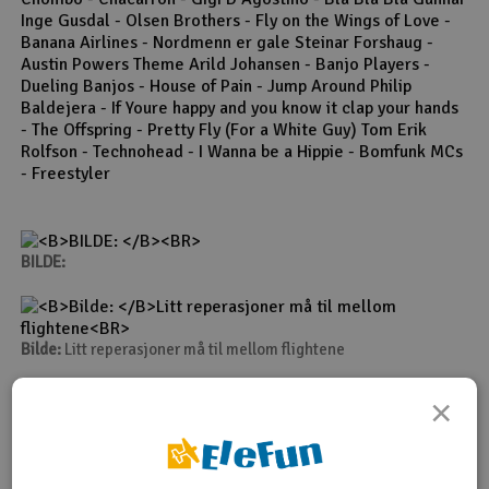
Inge Gusdal - Olsen Brothers - Fly on the Wings of Love -
Banana Airlines - Nordmenn er gale Steinar Forshaug -
Austin Powers Theme Arild Johansen - Banjo Players -
Dueling Banjos - House of Pain - Jump Around Philip
Baldejera - If Youre happy and you know it clap your hands
- The Offspring - Pretty Fly (For a White Guy) Tom Erik
Rolfson - Technohead - I Wanna be a Hippie - Bomfunk MCs
- Freestyler
BILDE:
Bilde:
Litt reperasjoner må til mellom flightene
×
Bilde:
T-Rex 700 Nitro var en av de modellene som hadde mest
flytid i løpet av de to dagene