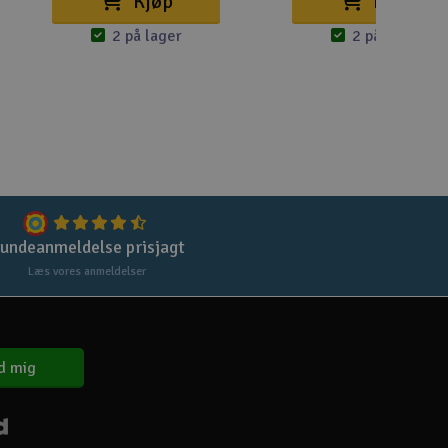
Kjøp
Kjøp
2 på lager
2 på lager
Gem
Uds
Tøm
undeanmeldelse prisjagt
Læs vores anmeldelser
d mig