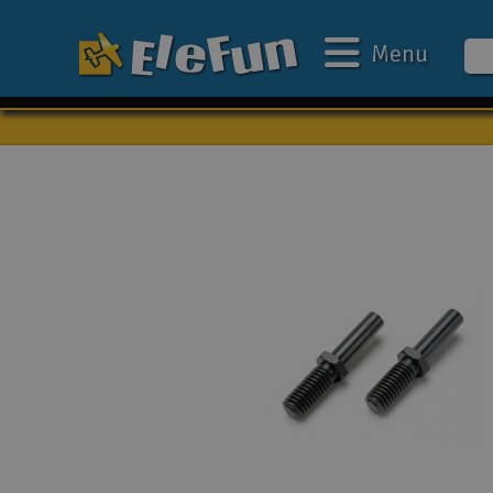
Menu
Ugens tilbud
Outlet
Mine favoritter
Gavekort
3D-print
Batteri & ladere
Biler
Både
Droner