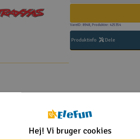
VareID: 8948
, Produktnr: 425354
Produktinfo
Dele
Traxxas
Hej! Vi bruger cookies