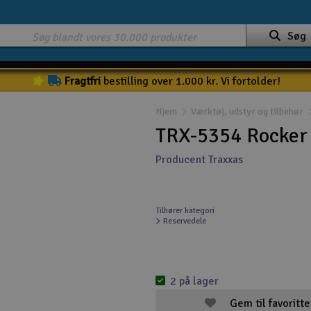
Søg
Fragtfri
bestilling over 1.000 kr. Vi fortolder!
Hjem
Værktøj, udstyr og tilbehør
TRX-5354 Rocker a
Producent Traxxas
Tilhører kategori
Reservedele
2 på lager
Gem til favoritte