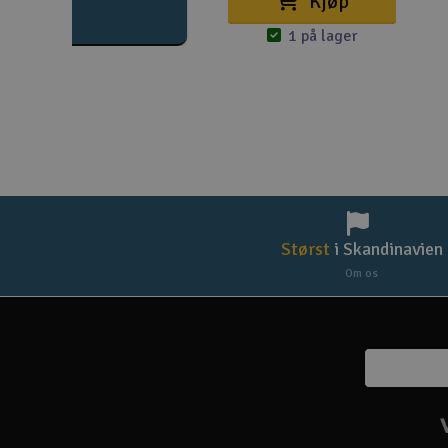
Kjøp
1 på lager
Størst
i Skandinavien
Om os