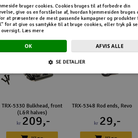
Flere så også med
meside bruger cookies. Cookies bruges til at forbedre din
velse, give os en forståelse af, hvordan hjemmesiden bruges 
for at præsentere de mest passende kampagner og produkter f
K" for at give os samtykke til at bruge cookies, eller tryk på s
d oversigt.
Læs mere
OK
AFVIS ALLE
SE DETALJER
TRX-5330 Bulkhead, front
TRX-5348 Rod ends, Revo
(L&R halves)
209,-
29,-
kr
kr