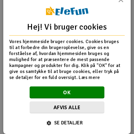
Radio udstyr
Produktinfo
Tip din ven
Anmeldelser
Hej! Vi bruger cookies
Raketter
Scooter & elkøretøj
Vores hjemmeside bruger cookies. Cookies bruges
til at forbedre din brugeroplevelse, give os en
forståelse af, hvordan hjemmesiden bruges og
Produkt information
Slot racing
mulighed for at præsentere de mest passende
kampagner og produkter for dig. Klik på "OK" for at
Hitec antennekabel std (til overfladebrug)
Smarthjem, leg og hobby
give os samtykke til at bruge cookies, eller tryk på
I
Normal RX rød antenne til overfladebrug
se detaljer for en fuld oversigt.
Læs mere
Solenergi
Du
OK
Vi
Værktøj, udstyr og tilbehør
AFVIS ALLE
Flere så også med
Al
Gavekort
Di
SE DETALJER