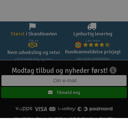
Størst
i Skandinavien
Lynhurtig levering
Om os
Læs mere
Kundeanmeldelse prisjagt
Nem udveksling og retur
Læs vores anmeldelser
Gå til udveksling og retur
Modtag tilbud og nyheder først!
Tilmeld mig
Hovedsiden
Om os
Kontakt os
Købsbetingelser
Privatliv