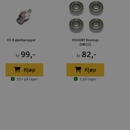
OS 8 glødepropper
HS1028T Bearings
(685ZZ)
99,-
82,-
kr
kr
Kjøp
Kjøp
50+ på lager
1 på lager