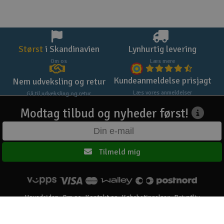
Størst
i Skandinavien
Lynhurtig levering
Om os
Læs mere
Kundeanmeldelse prisjagt
Nem udveksling og retur
Læs vores anmeldelser
Gå til udveksling og retur
Modtag tilbud og nyheder først!
Tilmeld mig
Hovedsiden
Om os
Kontakt os
Købsbetingelser
Privatliv