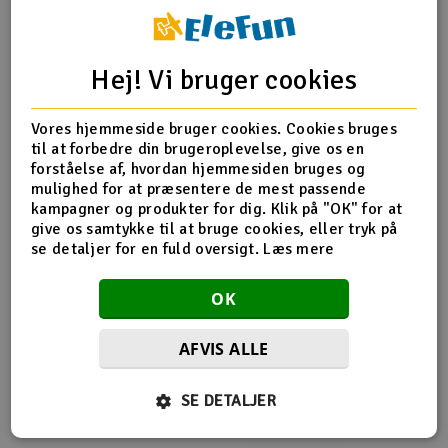
Radio udstyr
Hej! Vi bruger cookies
Produktinfo
Tip din ven
Anmeldelser
Raketter
Vores hjemmeside bruger cookies. Cookies bruges
Scooter & elkøretøj
til at forbedre din brugeroplevelse, give os en
forståelse af, hvordan hjemmesiden bruges og
Produkt information
Slot racing
mulighed for at præsentere de mest passende
kampagner og produkter for dig. Klik på "OK" for at
give os samtykke til at bruge cookies, eller tryk på
Futaba GY401 øvre hus
Smarthjem, leg og hobby
I
se detaljer for en fuld oversigt.
Læs mere
Solenergi
Du
OK
Vi
Værktøj, udstyr og tilbehør
AFVIS ALLE
Flere så også med
Al
Gavekort
Di
SE DETALJER