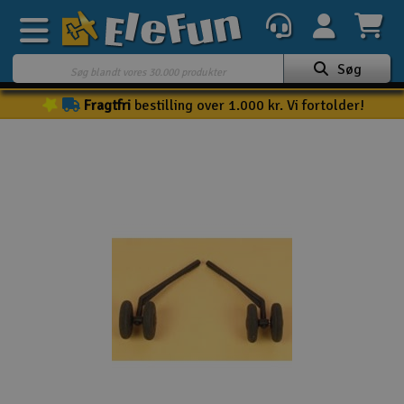
Søg
Fragtfri
bestilling over 1.000 kr. Vi fortolder!
Ugens tilbud
Outlet
Mine favoritter
K
Gavekort
3D-print
Batteri & ladere
Biler
Både