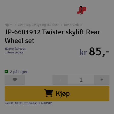
Droner
Droner til FPV
Hjem
Værktøj, udstyr og tilbehør
Reservedele
JP-6601912 Twister skylift Rear
Fly
Wheel set
85,-
Helikopter
Tilhører kategori
kr
Reservedele
Kameraudstyr
V
2 på lager
Modelbygg og byggesæt
-
+
Modeljernbane
Kjøp
Motor & tilbehør
VareID: 10308
, Produktnr: 1-6601912
Outlet