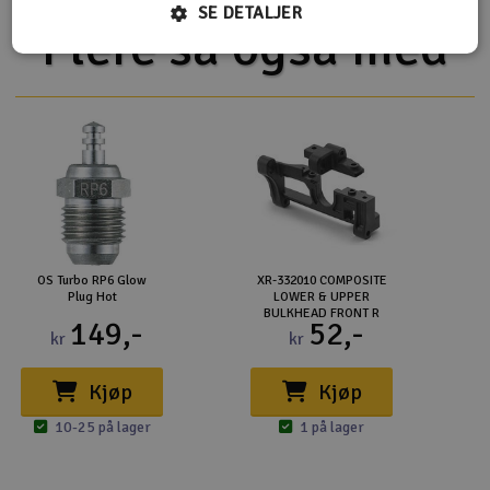
SE DETALJER
Flere så også med
OS Turbo RP6 Glow
XR-332010 COMPOSITE
Plug Hot
LOWER & UPPER
BULKHEAD FRONT R
149,-
52,-
kr
kr
Kjøp
Kjøp
10-25 på lager
1 på lager