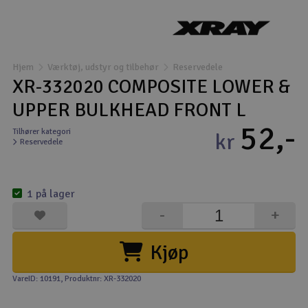
Droner
Droner til FPV
Hjem
Værktøj, udstyr og tilbehør
Reservedele
XR-332020 COMPOSITE LOWER &
Fly
UPPER BULKHEAD FRONT L
52,-
Helikopter
Tilhører kategori
kr
Reservedele
Kameraudstyr
V
1 på lager
Modelbygg og byggesæt
-
+
Modeljernbane
Kjøp
Motor & tilbehør
VareID: 10191
, Produktnr: XR-332020
Outlet