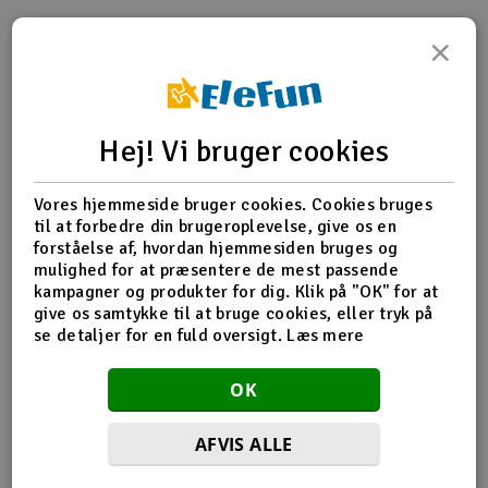
Radio udstyr
×
Produktinfo
Tip din ven
Anmeldelser
Raketter
Hej! Vi bruger cookies
Scooter & elkøretøj
Produkt information
Slot racing
Vores hjemmeside bruger cookies. Cookies bruges
til at forbedre din brugeroplevelse, give os en
forståelse af, hvordan hjemmesiden bruges og
332020 COMPOSITE LOWER & UPPER BULKHEAD FRONT
Smarthjem, leg og hobby
I
mulighed for at præsentere de mest passende
LE
kampagner og produkter for dig. Klik på "OK" for at
Solenergi
give os samtykke til at bruge cookies, eller tryk på
Du
se detaljer for en fuld oversigt.
Læs mere
Vi
Flere detaljer
Værktøj, udstyr og tilbehør
OK
Produktet er
Reservedeler XRay
Al
forbundet med
Gavekort
Di
AFVIS ALLE