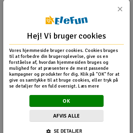
Forsøg aldrig at aflade batterierne med mere end
×
det, der er angivet af producenten
Kombiner aldrig forskellige cellestørrelser eller
kapaciteter i den samme pakke
Tag aldrig batteriet ud af PCM-beskyttelsen, mens
opladning er i gang
Hej! Vi bruger cookies
Cellerne må aldrig gå under 3V pr. celle. Et batteri
med 2 celler bør ikke være under 6V og et batteri
med 3 celler bør ikke være under 9V. Dette er
Vores hjemmeside bruger cookies. Cookies bruges
vigtigt ved indstilling af afskæringen på regulatoren
til at forbedre din brugeroplevelse, give os en
Batterierne bør ikke opbevares fuldt opladet, men
forståelse af, hvordan hjemmesiden bruges og
cirka 40 % opladet
mulighed for at præsentere de mest passende
kampagner og produkter for dig. Klik på "OK" for at
give os samtykke til at bruge cookies, eller tryk på
se detaljer for en fuld oversigt.
Læs mere
OK
Beskadigede celler eller pakker
AFVIS ALLE
Hvis cellerne eller pakken er involveret i et styrt, skal du
gøre følgende: Undersøg cellerne, ledningerne og stik for
mulige kortslutninger. Hvis der er nogen tvivl, så klip alle
SE DETALJER