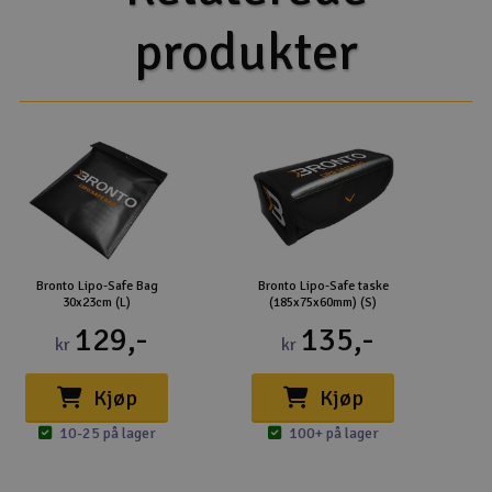
produkter
Bronto Lipo-Safe Bag
Bronto Lipo-Safe taske
30x23cm (L)
(185x75x60mm) (S)
t
129,-
135,-
kr
kr
Kjøp
Kjøp
10-25 på lager
100+ på lager