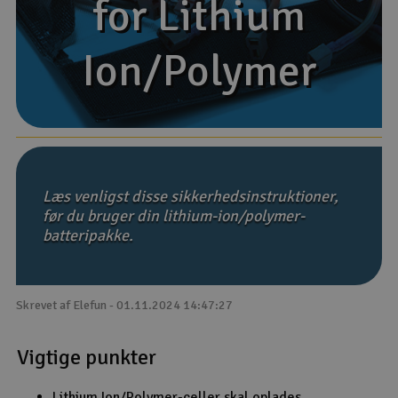
for Lithium
for Lithium
Droner
Ion/Polymer
Ion/Polymer
Droner til FPV
Fly
Helikopter
Læs venligst disse sikkerhedsinstruktioner,
Kameraudstyr
før du bruger din lithium-ion/polymer-
batteripakke.
V
Modelbygg og byggesæt
Modeljernbane
Skrevet af Elefun - 01.11.2024 14:47:27
Motor & tilbehør
Vigtige punkter
Outlet
Lithium Ion/Polymer-celler skal oplades