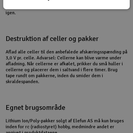
ledninger fra cellerne og pakken. Hvis cellerne er synligt
beskadigede eller deforme, må du ikke bruge pakkerne
igen.
Destruktion af celler og pakker
Aflad alle celler til den anbefalede afskæringsspænding på
3,0 V pr. celle. Advarsel: Cellerne kan blive varme under
afladning. Når cellerne er afkølet, prikker du små huller i
cellerne og placerer dem i saltvand i flere timer. Brug
tape rundt om pakkerne, inden du smider dem i
skraldespanden.
Egnet brugsområde
Lithium Ion/Poly-pakker solgt af Elefun AS må kun bruges
inden for rc (radiostyret) hobby, medmindre andet er
angivet i produktdataene.