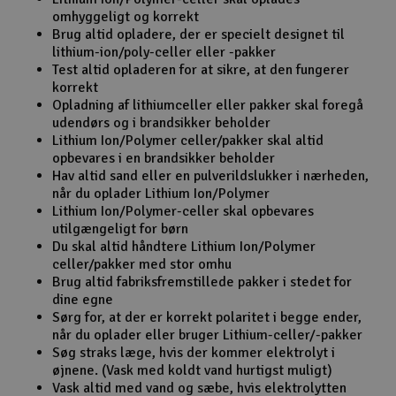
omhyggeligt og korrekt
Radio udstyr
Brug altid opladere, der er specielt designet til
lithium-ion/poly-celler eller -pakker
Test altid opladeren for at sikre, at den fungerer
Raketter
korrekt
Opladning af lithiumceller eller pakker skal foregå
Scooter & elkøretøj
udendørs og i brandsikker beholder
Lithium Ion/Polymer celler/pakker skal altid
opbevares i en brandsikker beholder
Slot racing
Hav altid sand eller en pulverildslukker i nærheden,
når du oplader Lithium Ion/Polymer
Smarthjem, leg og hobby
Lithium Ion/Polymer-celler skal opbevares
I
utilgængeligt for børn
Du skal altid håndtere Lithium Ion/Polymer
Solenergi
Du
celler/pakker med stor omhu
Vi
Brug altid fabriksfremstillede pakker i stedet for
Værktøj, udstyr og tilbehør
dine egne
Sørg for, at der er korrekt polaritet i begge ender,
når du oplader eller bruger Lithium-celler/-pakker
Al
Gavekort
Di
Søg straks læge, hvis der kommer elektrolyt i
øjnene. (Vask med koldt vand hurtigst muligt)
Vask altid med vand og sæbe, hvis elektrolytten