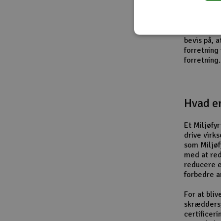
Vi tage
For vores 
bevis på, 
forretning
forretning.
Hvad er
Et Miljøfyr
drive virk
som Miljøf
med at red
reducere e
forbedre a
For at bliv
skræddersy
certificer