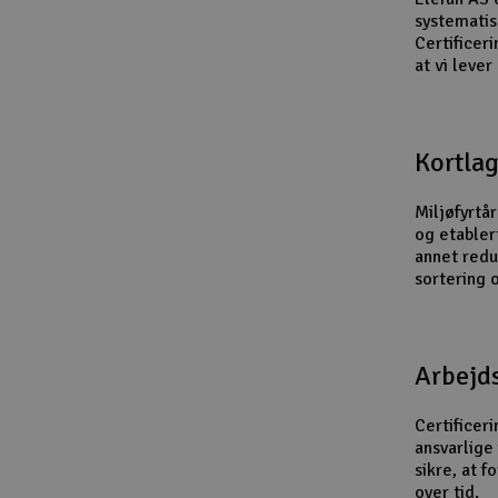
systematis
Slot racing
Certificer
at vi lever
Smarthjem, leg og hobby
Solenergi
Kortlag
Værktøj, udstyr og tilbehør
Gavekort
Miljøfyrtå
og etabler
annet redu
sortering 
Arbejd
Certificer
ansvarlige
sikre, at 
over tid.