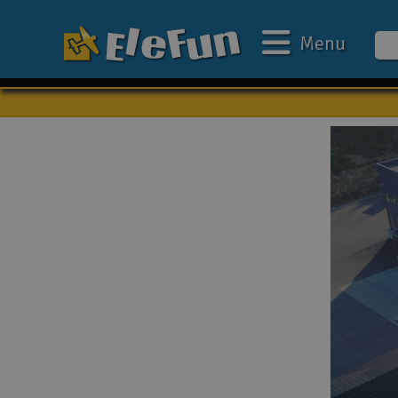
Menu
Ugens tilbud
Outlet
Mine favoritter
Gavekort
3D-print
Batteri & ladere
Biler
Både
Droner