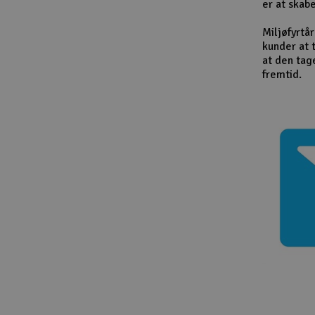
er at skab
Miljøfyrtå
kunder at 
at den tag
fremtid.