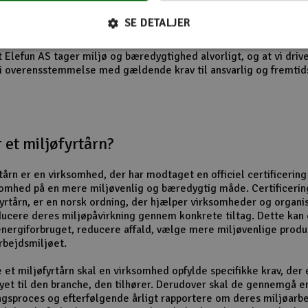
r miljøet alvorligt
SE DETALJER
kunder og partnere er Environmental Lighthouse-certificeringen e
at Elefun AS tager miljø og bæredygtighed alvorligt, og at vi driv
 i overensstemmelse med gældende krav til ansvarlig og fremtid
 et miljøfyrtårn?
tårn er en virksomhed, der har modtaget en officiel certificering 
somhed på en mere miljøvenlig og bæredygtig måde. Certificerin
yrtårn, er en norsk ordning, der hjælper virksomheder og organi
ucere deres miljøpåvirkning gennem konkrete tiltag. Dette kan 
nergiforbruget, reducere affald, vælge mere miljøvenlige produ
rbejdsmiljøet.
e et miljøfyrtårn skal en virksomhed opfylde specifikke krav, der 
et til den branche, den tilhører. Derudover skal de gennemgå e
ingsproces og efterfølgende årligt rapportere om deres miljøarb