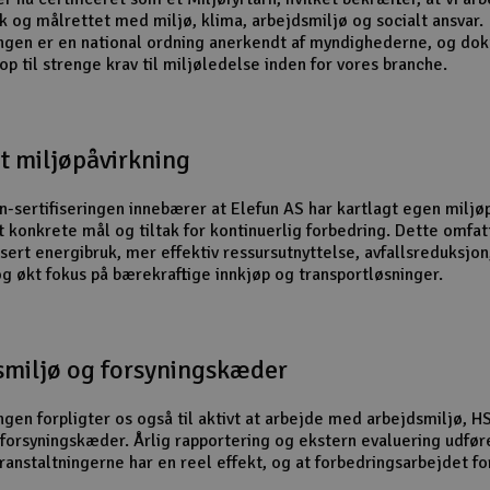
k og målrettet med miljø, klima, arbejdsmiljø og socialt ansvar.
ingen er en national ordning anerkendt af myndighederne, og do
 op til strenge krav til miljøledelse inden for vores branche.
t miljøpåvirkning
rn-sertifiseringen innebærer at Elefun AS har kartlagt egen miljø
t konkrete mål og tiltak for kontinuerlig forbedring. Dette omfat
sert energibruk, mer effektiv ressursutnyttelse, avfallsreduksjon
og økt fokus på bærekraftige innkjøp og transportløsninger.
smiljø og forsyningskæder
ingen forpligter os også til aktivt at arbejde med arbejdsmiljø, H
 forsyningskæder. Årlig rapportering og ekstern evaluering udføre
foranstaltningerne har en reel effekt, og at forbedringsarbejdet f