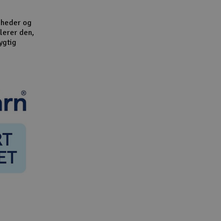
omheder og
alerer den,
ygtig