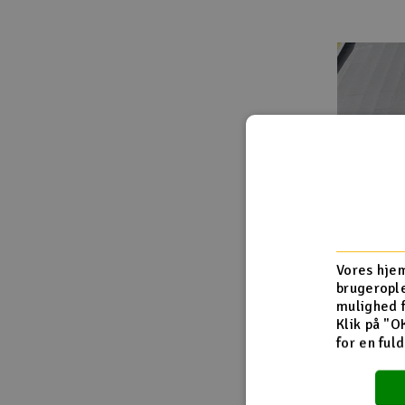
Vores hjem
brugerople
mulighed 
Klik på "O
for en ful
Dele af sol