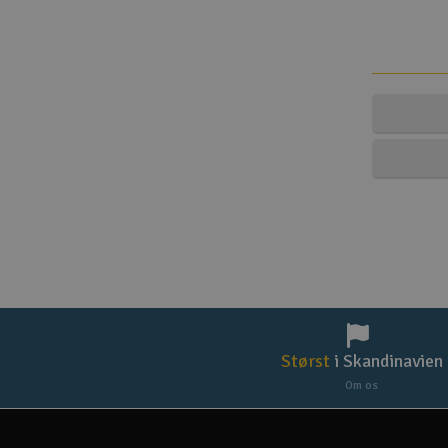
Størst
i Skandinavien
Om os