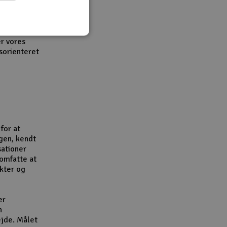
t klart
er vores
sorienteret
for at
gen, kendt
sationer
omfatte at
kter og
er
n
ejde. Målet