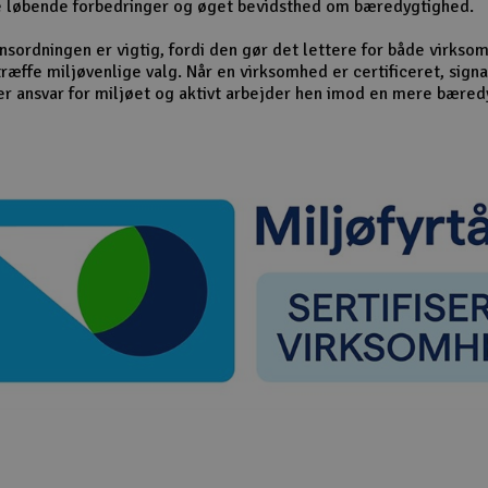
e løbende forbedringer og øget bevidsthed om bæredygtighed.
rnsordningen er vigtig, fordi den gør det lettere for både virks
træffe miljøvenlige valg. Når en virksomhed er certificeret, sign
er ansvar for miljøet og aktivt arbejder hen imod en mere bæred