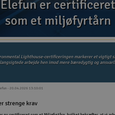
Elefun er certificere
Elefun er certificere
som et miljøfyrtårn
som et miljøfyrtårn
ronmental Lighthouse-certificeringen markerer et vigtigt sk
 langsigtede arbejde hen imod mere bæredygtig og ansvarl
lefun - 20.04.2026 13:10:01
r strenge krav
r nu certificeret som et Miljøfyrtårn, hvilket bekræfter, at vi ar