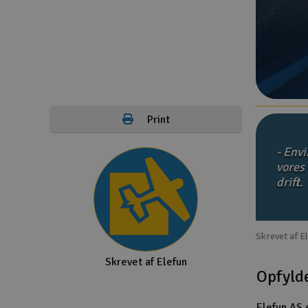
Droner til FPV
Fly
Helikopter
Kameraudstyr
Print
Modelbygg og byggesæt
- Envi
Modeljernbane
vores
drift.
Motor & tilbehør
Outlet
Skrevet af E
Radio udstyr
Skrevet af Elefun
Raketter
Opfylde
Scooter & elkøretøj
Elefun AS e